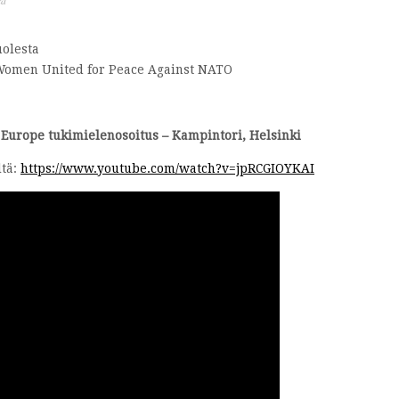
ta
olesta
omen United for Peace Against NATO
Europe tukimielenosoitus – Kampintori, Helsinki
ltä:
https://www.youtube.com/watch?v=jpRCGIOYKAI