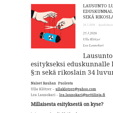
LAUSUNTO LU
EDUSKUNNALLE
SEKÄ RIKOSL
28.3.2026
·
Ajankohtais
25.3.2026
Ulla Klötzer
Lea Launokari
Lausunto
esitykseksi eduskunnalle l
§:n sekä rikoslain 34 luv
Naiset Rauhan Puolesta
Ulla Klötzer –
ullaklotzer@yahoo.com
Lea Launokari –
lea.launokari@nettilinja.fi
Millaisesta esityksestä on kyse?