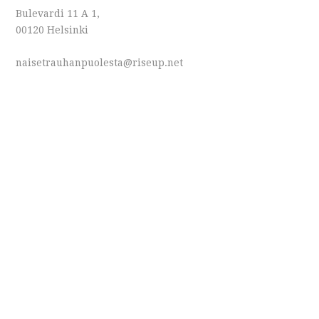
Bulevardi 11 A 1,
00120 Helsinki
naisetrauhanpuolesta@riseup.net