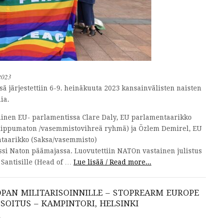
2023
sä järjestettiin 6-9. heinäkuuta 2023 kansainvälisten naisten
ia.
inen EU- parlamentissa Clare Daly, EU parlamentaarikko
/riippumaton /vasemmistovihreä ryhmä) ja Özlem Demirel, EU
taarikko (Saksa/vasemmisto)
ssi Naton päämajassa. Luovutettiin NATOn vastainen julistus
 Santisille (Head of …
Lue lisää / Read more...
PAN MILITARISOINNILLE – STOPREARM EUROPE
SOITUS – KAMPINTORI, HELSINKI