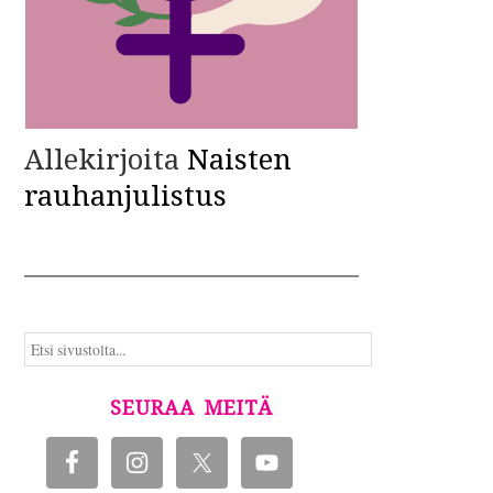
Allekirjoita
Naisten
rauhanjulistus
SEURAA MEITÄ