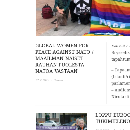
GLOBAL WOMEN FOR
Koti 6-9.7.
PEACE AGAINST NATO /
Brysselis
MAAILMAN NAISET
tapahtum
RAUHAN PUOLESTA
– Tapaam
NATOA VASTAAN
(Irlanti
22.9.2023
·
Yleinen
parlamen
– Audien
Nicola di
LOPPU EUROO
TUKIMIELENO