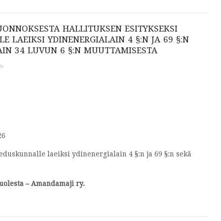
ONNOKSESTA HALLITUKSEN ESITYKSEKSI
 LAEIKSI YDINENERGIALAIN 4 §:N JA 69 §:N
AIN 34 LUVUN 6 §:N MUUTTAMISESTA
ta
26
duskunnalle laeiksi ydinenergialain 4 §:n ja 69 §:n sekä
uolesta – Amandamaji ry.