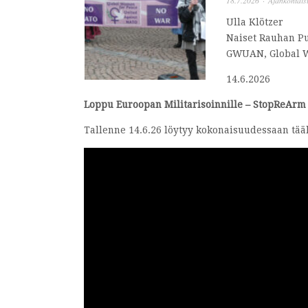
18.7.2026
·
Ajankohtais
Ulla Klötzer
Naiset Rauhan Pu
GWUAN, Global W
14.6.2026
Loppu Euroopan Militarisoinnille – StopReArm 
Tallenne 14.6.26 löytyy kokonaisuudessaan tää