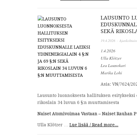
LAUSUNTO LU
EDUSKUNNALLE
SEKÄ RIKOSL
19.4.2026
·
Ajankohtais
1.4.2026
Ulla Klötzer
Lea Launokari
Marika Lohi
Asia: VN/7624/20
Lausunto luonnoksesta hallituksen esitykseksi e
rikoslain 34 luvun 6 §:n muuttamisesta
Naiset Atomivoimaa Vastaan – Naiset Rauhan P
Ulla Klötzer …
Lue lisää / Read more...