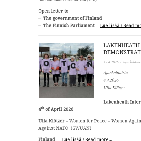
Open letter to
–
The government of Finland
– The Finnish Parliament
…
Lue lisää / Read mo
LAKENHEATH 
DEMONSTRATI
19.4.2026
·
Ajankohtais
Ajankohtaista
4.4.2026
Ulla Klötzer
Lakenheath Inter
th
4
of April 2026
Ulla Klötzer –
Women for Peace – Women Against
Against NATO (GWUAN)
Finland
…
Lue lisää / Read more...