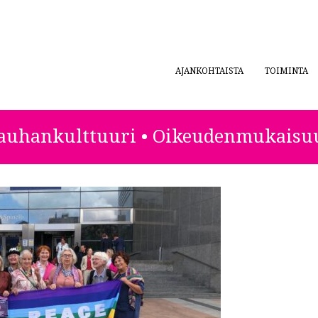
AJANKOHTAISTA
TOIMINTA
ESTA
auhankulttuuri • Oikeudenmukaisu