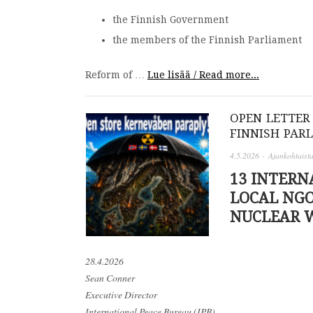
the Finnish Government
the members of the Finnish Parliament
Reform of …
Lue lisää / Read more...
OPEN LETTER
FINNISH PAR
4.5.2026
·
Ajankohtaist
13 INTERN
LOCAL NGO
NUCLEAR 
28.4.2026
Sean Conner
Executive Director
International Peace Bureau (IPB)