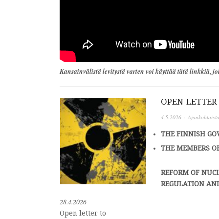
Kansainvälistä levitystä varten voi käyttää tätä linkkiä, j
OPEN LETTER
4.5.2026
·
Ajankohtaist
THE FINNISH G
THE MEMBERS OF
REFORM OF NUCL
REGULATION AN
28.4.2026
Open letter to