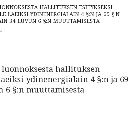
ONNOKSESTA HALLITUKSEN ESITYKSEKSI
 LAEIKSI YDINENERGIALAIN 4 §:N JA 69 §:N
AIN 34 LUVUN 6 §:N MUUTTAMISESTA
ta
 luonnoksesta hallituksen
aeiksi ydinenergialain 4 §:n ja 69
un 6 §:n muuttamisesta