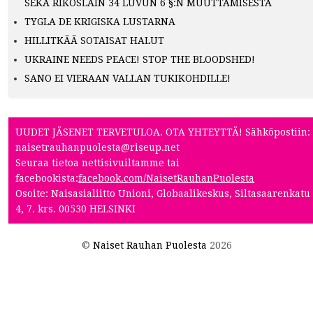
SEKÄ RIKOSLAIN 34 LUVUN 6 §:N MUUTTAMISESTA
TYGLA DE KRIGISKA LUSTARNA
HILLITKÄÄ SOTAISAT HALUT
UKRAINE NEEDS PEACE! STOP THE BLOODSHED!
SANO EI VIERAAN VALLAN TUKIKOHDILLE!
UUDET JÄSENET TERVETULOA. OTA YHTEYTTÄ! Sähköpostiin:
naisetrauhanpuolesta@riseup.net
Seuraa tietoa nettisivuiltamme tai
facebookista:
facebook.com/NaisetRauhanPuolesta
Osoite: Naisasialiitto Unioni, Globaalikeskus, Siltasaarenkatu
4, 7. krs. 00530 HELSINKI
©
Naiset Rauhan Puolesta
2026