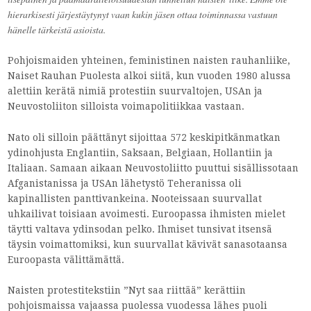
hierarkisesti järjestäytynyt vaan kukin jäsen ottaa toiminnassa vastuun
hänelle tärkeistä asioista.
Pohjoismaiden yhteinen, feministinen naisten rauhanliike,
Naiset Rauhan Puolesta alkoi siitä, kun vuoden 1980 alussa
alettiin kerätä nimiä protestiin suurvaltojen, USAn ja
Neuvostoliiton silloista voimapolitiikkaa vastaan.
Nato oli silloin päättänyt sijoittaa 572 keskipitkänmatkan
ydinohjusta Englantiin, Saksaan, Belgiaan, Hollantiin ja
Italiaan. Samaan aikaan Neuvostoliitto puuttui sisällissotaan
Afganistanissa ja USAn lähetystö Teheranissa oli
kapinallisten panttivankeina. Nooteissaan suurvallat
uhkailivat toisiaan avoimesti. Euroopassa ihmisten mielet
täytti valtava ydinsodan pelko. Ihmiset tunsivat itsensä
täysin voimattomiksi, kun suurvallat kävivät sanasotaansa
Euroopasta välittämättä.
Naisten protestitekstiin ”Nyt saa riittää” kerättiin
pohjoismaissa vajaassa puolessa vuodessa lähes puoli