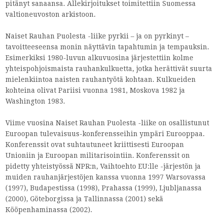
pitänyt sanaansa. Allekirjoitukset toimitettiin Suomessa
valtioneuvoston arkistoon.
Naiset Rauhan Puolesta -liike pyrkii – ja on pyrkinyt –
tavoitteeseensa monin näyttävin tapahtumin ja tempauksin.
Esimerkiksi 1980-luvun alkuvuosina järjestettiin kolme
yhteispohjoismaista rauhankulkuetta, jotka herättivät suurta
mielenkiintoa naisten rauhantyötä kohtaan. Kulkueiden
kohteina olivat Pariisi vuonna 1981, Moskova 1982 ja
Washington 1983.
Viime vuosina Naiset Rauhan Puolesta -liike on osallistunut
Euroopan tulevaisuus-konferensseihin ympäri Eurooppaa.
Konferenssit ovat suhtautuneet kriittisesti Euroopan
Unioniin ja Euroopan militarisointiin. Konferenssit on
pidetty yhteistyössä NPR:n, Vaihtoehto EU:lle -järjestön ja
muiden rauhanjärjestöjen kanssa vuonna 1997 Warsovassa
(1997), Budapestissa (1998), Prahassa (1999), Ljubljanassa
(2000), Göteborgissa ja Tallinnassa (2001) sekä
Kööpenhaminassa (2002).