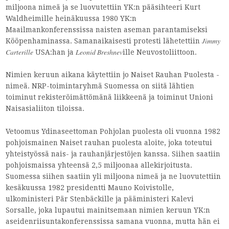
miljoona nimeä ja se luovutettiin YK:n pääsihteeri Kurt
Waldheimille heinäkuussa 1980 YK:n
Maailmankonferenssissa naisten aseman parantamiseksi
Jimmy
Kööpenhaminassa. Samanaikaisesti protesti lähetettiin
Carterille
Leonid Breshnev
USA:han ja
ille Neuvostoliittoon.
Nimien keruun aikana käytettiin jo Naiset Rauhan Puolesta -
nimeä. NRP-toimintaryhmä Suomessa on siitä lähtien
toiminut rekisteröimättömänä liikkeenä ja toiminut Unioni
Naisasialiiton tiloissa.
Vetoomus Ydinaseettoman Pohjolan puolesta oli vuonna 1982
pohjoismainen Naiset rauhan puolesta aloite, joka toteutui
yhteistyössä nais- ja rauhanjärjestöjen kanssa. Siihen saatiin
pohjoismaissa yhteensä 2,5 miljoonaa allekirjoitusta.
Suomessa siihen saatiin yli miljoona nimeä ja ne luovutettiin
kesäkuussa 1982 presidentti Mauno Koivistolle,
ulkoministeri Pär Stenbäckille ja pääministeri Kalevi
Sorsalle, joka lupautui mainitsemaan nimien keruun YK:n
aseidenriisuntakonferenssissa samana vuonna, mutta hän ei