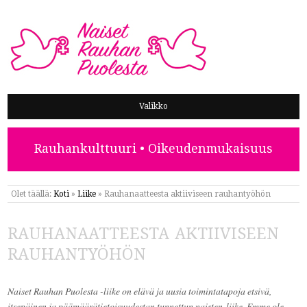
NAISET RAUHAN PUOLESTA
Valikko
Rauhankulttuuri • Oikeudenmukaisuus
Olet täällä:
Koti
»
Liike
»
Rauhanaatteesta aktiiviseen rauhantyöhön
RAUHANAATTEESTA AKTIIVISEEN
RAUHANTYÖHÖN
Naiset Rauhan Puolesta -liike on elävä ja uusia toimintatapoja etsivä,
itsepäinen ja päämäärätietoisuudestan tunnettun naisten liike. Emme ole