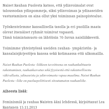
Naiset Rauhan Puolesta katsoo, että ydinvoimalat ovat
taloussodan ydinpommeja, siksi ydinvoiman ja ydinaseiden
vastustaminen on aina ollut yksi toiminnan painopistealue.
Työskentelemme kansallisella tasolla ja eri puolilla maata
olevat itsenäiset ryhmät toimivat vapaasti.
Tämä toimintamuoto on lähtöisin 70-luvun naisliikkeestä.
Toimimme yhteistyössä useiden rauhan- ympäristön- ja
kansalaisjärjestöjen kanssa sekä kotimaassa että ulkomailla.
Naiset Rauhan Puolesta -liikkeen tavoitteena on rauhankulttuurin
rakentaminen, rauhankasvatus sekä fyysisestä että rakenteellisesta
väkivallasta, ydinaseista ja ydinvoimasta vapaa maailma. Naiset Rauhan
Puolesta –liike on puoluepolittisesti sitoutumaton rauhanliike.
Aiheesta lisää:
Feminismiä ja rauhaa Naisten ääni lehdessä, kirjoittanut Lea
Rantanen 15.11.2013