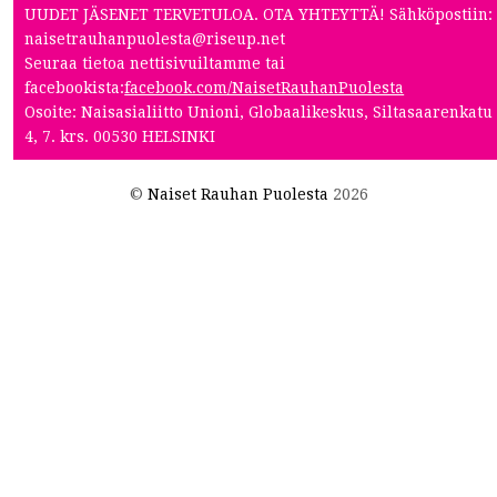
UUDET JÄSENET TERVETULOA. OTA YHTEYTTÄ! Sähköpostiin:
naisetrauhanpuolesta@riseup.net
Seuraa tietoa nettisivuiltamme tai
facebookista:
facebook.com/NaisetRauhanPuolesta
Osoite: Naisasialiitto Unioni, Globaalikeskus, Siltasaarenkatu
4, 7. krs. 00530 HELSINKI
©
Naiset Rauhan Puolesta
2026