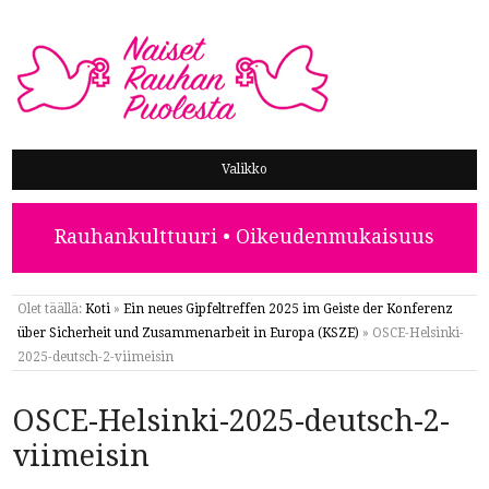
NAISET RAUHAN PUOLESTA
Valikko
Rauhankulttuuri • Oikeudenmukaisuus
Olet täällä:
Koti
»
Ein neues Gipfeltreffen 2025 im Geiste der Konferenz
über Sicherheit und Zusammenarbeit in Europa (KSZE)
»
OSCE-Helsinki-
2025-deutsch-2-viimeisin
OSCE-Helsinki-2025-deutsch-2-
viimeisin