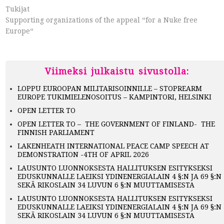
Tukijat
Supporting organizations of the appeal “for a Nuke free
Europe“
Viimeksi julkaistu sivustolla:
LOPPU EUROOPAN MILITARISOINNILLE – STOPREARM
EUROPE TUKIMIELENOSOITUS – KAMPINTORI, HELSINKI
OPEN LETTER TO
OPEN LETTER TO – THE GOVERNMENT OF FINLAND- THE
FINNISH PARLIAMENT
LAKENHEATH INTERNATIONAL PEACE CAMP SPEECH AT
DEMONSTRATION -4TH OF APRIL 2026
LAUSUNTO LUONNOKSESTA HALLITUKSEN ESITYKSEKSI
EDUSKUNNALLE LAEIKSI YDINENERGIALAIN 4 §:N JA 69 §:N
SEKÄ RIKOSLAIN 34 LUVUN 6 §:N MUUTTAMISESTA
LAUSUNTO LUONNOKSESTA HALLITUKSEN ESITYKSEKSI
EDUSKUNNALLE LAEIKSI YDINENERGIALAIN 4 §:N JA 69 §:N
SEKÄ RIKOSLAIN 34 LUVUN 6 §:N MUUTTAMISESTA