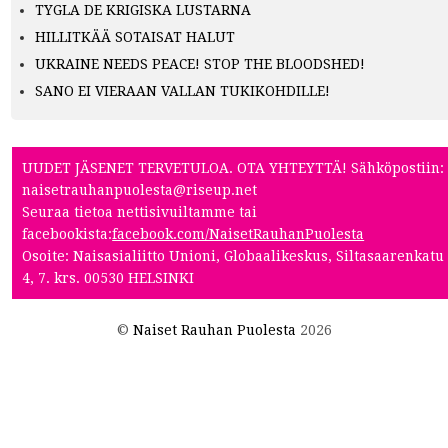
TYGLA DE KRIGISKA LUSTARNA
HILLITKÄÄ SOTAISAT HALUT
UKRAINE NEEDS PEACE! STOP THE BLOODSHED!
SANO EI VIERAAN VALLAN TUKIKOHDILLE!
UUDET JÄSENET TERVETULOA. OTA YHTEYTTÄ! Sähköpostiin:
naisetrauhanpuolesta@riseup.net
Seuraa tietoa nettisivuiltamme tai
facebookista:
facebook.com/NaisetRauhanPuolesta
Osoite: Naisasialiitto Unioni, Globaalikeskus, Siltasaarenkatu
4, 7. krs. 00530 HELSINKI
©
Naiset Rauhan Puolesta
2026