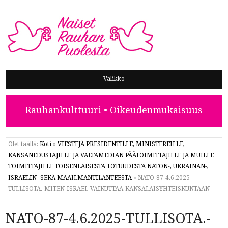
NAISET RAUHAN PUOLESTA
Valikko
Rauhankulttuuri • Oikeudenmukaisuus
Olet täällä:
Koti
»
VIESTEJÄ PRESIDENTILLE, MINISTEREILLE,
KANSANEDUSTAJILLE JA VALTAMEDIAN PÄÄTOIMITTAJILLE JA MUILLE
TOIMITTAJILLE TOISENLAISESTA TOTUUDESTA NATON-, UKRAINAN-,
ISRAELIN- SEKÄ MAAILMANTILANTEESTA
»
NATO-87-4.6.2025-
TULLISOTA.-MITEN-ISRAEL-VAIKUTTAA-KANSALAISYHTEISKUNTAAN
NATO-87-4.6.2025-TULLISOTA.-