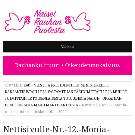
NAISET RAUHAN PUOLESTA
Valikko
Rauhankulttuuri • Oikeudenmukaisuus
Olet täällä:
Koti
»
VIESTEJÄ PRESIDENTILLE, MINISTEREILLE,
KANSANEDUSTAJILLE JA VALTAMEDIAN PÄÄTOIMITTAJILLE JA MUILLE
TOIMITTAJILLE TOISENLAISESTA TOTUUDESTA NATON-, UKRAINAN-,
ISRAELIN- SEKÄ MAAILMANTILANTEESTA
»
Nettisivulle-Nr.-12.-Monia-
mielenkiintoisia-linkkeja-16.11.2022
Nettisivulle-Nr.-12.-Monia-