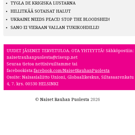
TYGLA DE KRIGISKA LUSTARNA
HILLITKÄÄ SOTAISAT HALUT
UKRAINE NEEDS PEACE! STOP THE BLOODSHED!
SANO EI VIERAAN VALLAN TUKIKOHDILLE!
UUDET JÄSENET TERVETULOA. OTA YHTEYTTÄ! Sähköpostiin:
naisetrauhanpuolesta@riseup.net
Seuraa tietoa nettisivuiltamme tai
facebookista:
facebook.com/NaisetRauhanPuolesta
Osoite: Naisasialiitto Unioni, Globaalikeskus, Siltasaarenkatu
4, 7. krs. 00530 HELSINKI
©
Naiset Rauhan Puolesta
2026