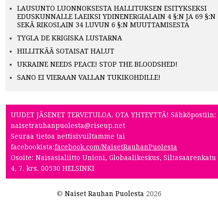
LAUSUNTO LUONNOKSESTA HALLITUKSEN ESITYKSEKSI
EDUSKUNNALLE LAEIKSI YDINENERGIALAIN 4 §:N JA 69 §:N
SEKÄ RIKOSLAIN 34 LUVUN 6 §:N MUUTTAMISESTA
TYGLA DE KRIGISKA LUSTARNA
HILLITKÄÄ SOTAISAT HALUT
UKRAINE NEEDS PEACE! STOP THE BLOODSHED!
SANO EI VIERAAN VALLAN TUKIKOHDILLE!
UUDET JÄSENET TERVETULOA. OTA YHTEYTTÄ! Sähköpostiin:
naisetrauhanpuolesta@riseup.net
Seuraa tietoa nettisivuiltamme tai
facebookista:
facebook.com/NaisetRauhanPuolesta
Osoite: Naisasialiitto Unioni, Globaalikeskus, Siltasaarenkatu
4, 7. krs. 00530 HELSINKI
©
Naiset Rauhan Puolesta
2026