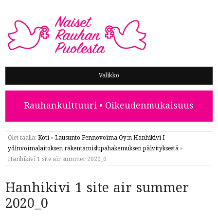
NAISET RAUHAN PUOLESTA
Valikko
Rauhankulttuuri • Oikeudenmukaisuus
Olet täällä:
Koti
»
Lausunto Fennovoima Oy:n Hanhikivi I -
ydinvoimalaitoksen rakentamislupahakemuksen päivityksestä
»
Hanhikivi 1 site air summer 2020_0
Hanhikivi 1 site air summer
2020_0