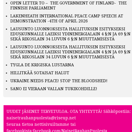
OPEN LETTER TO – THE GOVERNMENT OF FINLAND- THE
FINNISH PARLIAMENT
LAKENHEATH INTERNATIONAL PEACE CAMP SPEECH AT
DEMONSTRATION -4TH OF APRIL 2026
LAUSUNTO LUONNOKSESTA HALLITUKSEN ESITYKSEKSI
EDUSKUNNALLE LAEIKSI YDINENERGIALAIN 4 §:N JA 69 §:N
SEKÄ RIKOSLAIN 34 LUVUN 6 §:N MUUTTAMISESTA
LAUSUNTO LUONNOKSESTA HALLITUKSEN ESITYKSEKSI
EDUSKUNNALLE LAEIKSI YDINENERGIALAIN 4 §:N JA 69 §:N
SEKÄ RIKOSLAIN 34 LUVUN 6 §:N MUUTTAMISESTA
TYGLA DE KRIGISKA LUSTARNA
HILLITKÄÄ SOTAISAT HALUT
UKRAINE NEEDS PEACE! STOP THE BLOODSHED!
SANO EI VIERAAN VALLAN TUKIKOHDILLE!
UUDET JÄSENET TERVETULOA. OTA YHTEYTTÄ! Sähköpostiin:
naisetrauhanpuolesta@riseup.net
Seuraa tietoa nettisivuiltamme tai
facebookista:
facebook.com/NaisetRauhanPuolesta