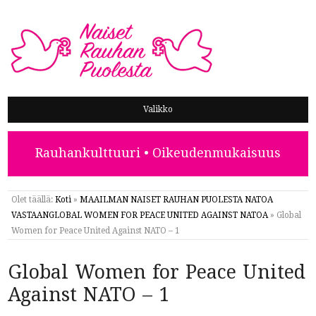
NAISET RAUHAN PUOLESTA
Valikko
Rauhankulttuuri • Oikeudenmukaisuus
Olet täällä:
Koti
»
MAAILMAN NAISET RAUHAN PUOLESTA NATOA
VASTAANGLOBAL WOMEN FOR PEACE UNITED AGAINST NATOA
»
Global
Women for Peace United Against NATO – 1
Global Women for Peace United
Against NATO – 1