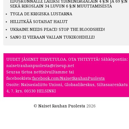
EDUSKUNNALLE LAEIKSI YDINENERGIALAIN 4 §:N JA 69 §:N
SEKÄ RIKOSLAIN 34 LUVUN 6 §:N MUUTTAMISESTA
TYGLA DE KRIGISKA LUSTARNA
HILLITKÄÄ SOTAISAT HALUT
UKRAINE NEEDS PEACE! STOP THE BLOODSHED!
SANO EI VIERAAN VALLAN TUKIKOHDILLE!
UUDET JÄSENET TERVETULOA. OTA YHTEYTTÄ! Sähköpostiin:
naisetrauhanpuolesta@riseup.net
Seuraa tietoa nettisivuiltamme tai
facebookista:
facebook.com/NaisetRauhanPuolesta
Osoite: Naisasialiitto Unioni, Globaalikeskus, Siltasaarenkatu
4, 7. krs. 00530 HELSINKI
©
Naiset Rauhan Puolesta
2026