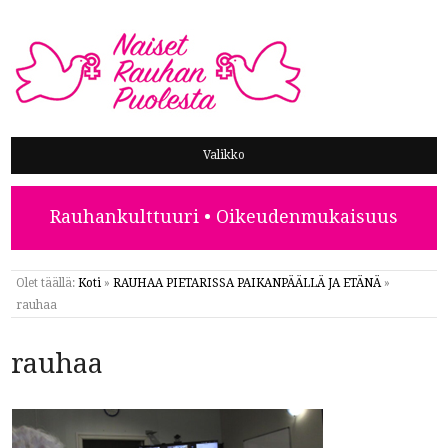
NAISET RAUHAN PUOLESTA
Valikko
Rauhankulttuuri • Oikeudenmukaisuus
Olet täällä:
Koti
»
RAUHAA PIETARISSA PAIKANPÄÄLLÄ JA ETÄNÄ
»
rauhaa
rauhaa