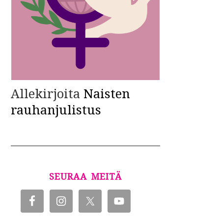
Allekirjoita
Naisten
rauhanjulistus
SEURAA MEITÄ