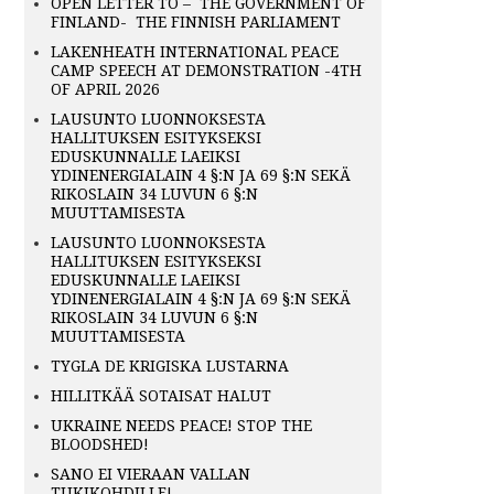
OPEN LETTER TO – THE GOVERNMENT OF
FINLAND- THE FINNISH PARLIAMENT
LAKENHEATH INTERNATIONAL PEACE
CAMP SPEECH AT DEMONSTRATION -4TH
OF APRIL 2026
LAUSUNTO LUONNOKSESTA
HALLITUKSEN ESITYKSEKSI
EDUSKUNNALLE LAEIKSI
YDINENERGIALAIN 4 §:N JA 69 §:N SEKÄ
RIKOSLAIN 34 LUVUN 6 §:N
MUUTTAMISESTA
LAUSUNTO LUONNOKSESTA
HALLITUKSEN ESITYKSEKSI
EDUSKUNNALLE LAEIKSI
YDINENERGIALAIN 4 §:N JA 69 §:N SEKÄ
RIKOSLAIN 34 LUVUN 6 §:N
MUUTTAMISESTA
TYGLA DE KRIGISKA LUSTARNA
HILLITKÄÄ SOTAISAT HALUT
UKRAINE NEEDS PEACE! STOP THE
BLOODSHED!
SANO EI VIERAAN VALLAN
TUKIKOHDILLE!