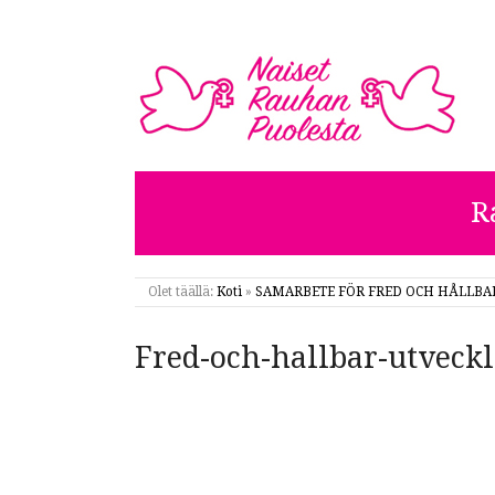
NAISET RAUHAN PUOL
R
Olet täällä:
Koti
»
SAMARBETE FÖR FRED OCH HÅLLBAR
Fred-och-hallbar-utveck