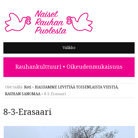
NAISET RAUHAN PUOLESTA
Valikko
Rauhankulttuuri • Oikeudenmukaisuus
Olet täällä:
Koti
»
HALUAMME LEVITTÄÄ TOISENLAISTA VIESTIÄ,
RAUHAN SANOMAA
»
8-3-Erasaari
8-3-Erasaari