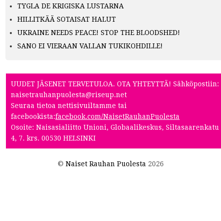
TYGLA DE KRIGISKA LUSTARNA
HILLITKÄÄ SOTAISAT HALUT
UKRAINE NEEDS PEACE! STOP THE BLOODSHED!
SANO EI VIERAAN VALLAN TUKIKOHDILLE!
UUDET JÄSENET TERVETULOA. OTA YHTEYTTÄ! Sähköpostiin:
naisetrauhanpuolesta@riseup.net
Seuraa tietoa nettisivuiltamme tai
facebookista:
facebook.com/NaisetRauhanPuolesta
Osoite: Naisasialiitto Unioni, Globaalikeskus, Siltasaarenkatu
4, 7. krs. 00530 HELSINKI
©
Naiset Rauhan Puolesta
2026