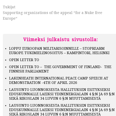
Tukijat
Supporting organizations of the appeal “for a Nuke free
Europe“
Viimeksi julkaistu sivustolla:
LOPPU EUROOPAN MILITARISOINNILLE – STOPREARM
EUROPE TUKIMIELENOSOITUS – KAMPINTORI, HELSINKI
OPEN LETTER TO
OPEN LETTER TO – THE GOVERNMENT OF FINLAND- THE
FINNISH PARLIAMENT
LAKENHEATH INTERNATIONAL PEACE CAMP SPEECH AT
DEMONSTRATION -4TH OF APRIL 2026
LAUSUNTO LUONNOKSESTA HALLITUKSEN ESITYKSEKSI
EDUSKUNNALLE LAEIKSI YDINENERGIALAIN 4 §:N JA 69 §:N
SEKÄ RIKOSLAIN 34 LUVUN 6 §:N MUUTTAMISESTA
LAUSUNTO LUONNOKSESTA HALLITUKSEN ESITYKSEKSI
EDUSKUNNALLE LAEIKSI YDINENERGIALAIN 4 §:N JA 69 §:N
SEKÄ RIKOSLAIN 34 LUVUN 6 §:N MUUTTAMISESTA