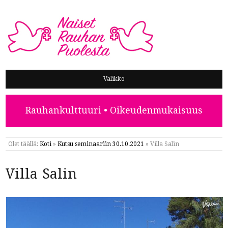
NAISET RAUHAN PUOLESTA
Valikko
Rauhankulttuuri • Oikeudenmukaisuus
Olet täällä:
Koti
»
Kutsu seminaariin 30.10.2021
»
Villa Salin
Villa Salin