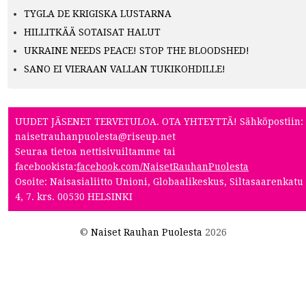
TYGLA DE KRIGISKA LUSTARNA
HILLITKÄÄ SOTAISAT HALUT
UKRAINE NEEDS PEACE! STOP THE BLOODSHED!
SANO EI VIERAAN VALLAN TUKIKOHDILLE!
UUDET JÄSENET TERVETULOA. OTA YHTEYTTÄ! Sähköpostiin:
naisetrauhanpuolesta@riseup.net
Seuraa tietoa nettisivuiltamme tai
facebookista:
facebook.com/NaisetRauhanPuolesta
Osoite: Naisasialiitto Unioni, Globaalikeskus, Siltasaarenkatu
4, 7. krs. 00530 HELSINKI
©
Naiset Rauhan Puolesta
2026