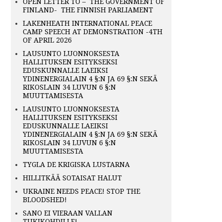
OPEN LETTER TO – THE GOVERNMENT OF
FINLAND- THE FINNISH PARLIAMENT
LAKENHEATH INTERNATIONAL PEACE
CAMP SPEECH AT DEMONSTRATION -4TH
OF APRIL 2026
LAUSUNTO LUONNOKSESTA
HALLITUKSEN ESITYKSEKSI
EDUSKUNNALLE LAEIKSI
YDINENERGIALAIN 4 §:N JA 69 §:N SEKÄ
RIKOSLAIN 34 LUVUN 6 §:N
MUUTTAMISESTA
LAUSUNTO LUONNOKSESTA
HALLITUKSEN ESITYKSEKSI
EDUSKUNNALLE LAEIKSI
YDINENERGIALAIN 4 §:N JA 69 §:N SEKÄ
RIKOSLAIN 34 LUVUN 6 §:N
MUUTTAMISESTA
TYGLA DE KRIGISKA LUSTARNA
HILLITKÄÄ SOTAISAT HALUT
UKRAINE NEEDS PEACE! STOP THE
BLOODSHED!
SANO EI VIERAAN VALLAN
TUKIKOHDILLE!