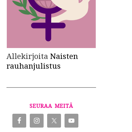
Allekirjoita
Naisten
rauhanjulistus
SEURAA MEITÄ