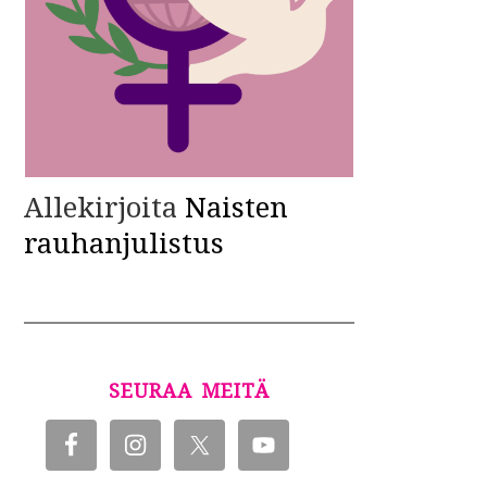
Allekirjoita
Naisten
rauhanjulistus
SEURAA MEITÄ