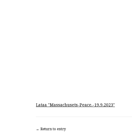
Lataa "
Massachusets-Peace.-19.9.2023
"
← Return to entry