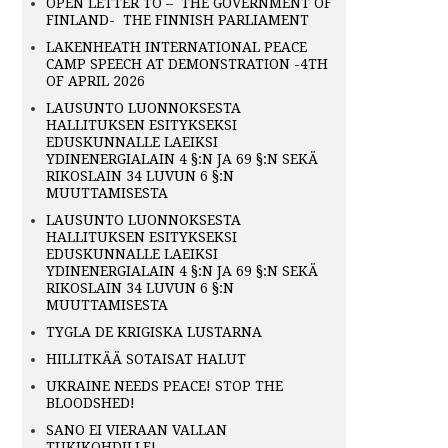
OPEN LETTER TO – THE GOVERNMENT OF
FINLAND- THE FINNISH PARLIAMENT
LAKENHEATH INTERNATIONAL PEACE
CAMP SPEECH AT DEMONSTRATION -4TH
OF APRIL 2026
LAUSUNTO LUONNOKSESTA
HALLITUKSEN ESITYKSEKSI
EDUSKUNNALLE LAEIKSI
YDINENERGIALAIN 4 §:N JA 69 §:N SEKÄ
RIKOSLAIN 34 LUVUN 6 §:N
MUUTTAMISESTA
LAUSUNTO LUONNOKSESTA
HALLITUKSEN ESITYKSEKSI
EDUSKUNNALLE LAEIKSI
YDINENERGIALAIN 4 §:N JA 69 §:N SEKÄ
RIKOSLAIN 34 LUVUN 6 §:N
MUUTTAMISESTA
TYGLA DE KRIGISKA LUSTARNA
HILLITKÄÄ SOTAISAT HALUT
UKRAINE NEEDS PEACE! STOP THE
BLOODSHED!
SANO EI VIERAAN VALLAN
TUKIKOHDILLE!