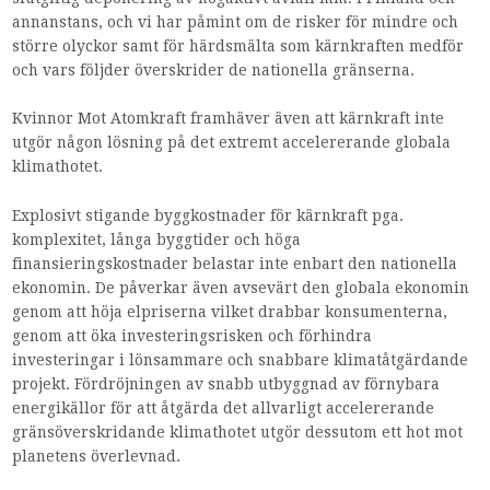
annanstans, och vi har påmint om de risker för mindre och
större olyckor samt för härdsmälta som kärnkraften medför
och vars följder överskrider de nationella gränserna.
Kvinnor Mot Atomkraft framhäver även att kärnkraft inte
utgör någon lösning på det extremt accelererande globala
klimathotet.
Explosivt stigande byggkostnader för kärnkraft pga.
komplexitet, långa byggtider och höga
finansieringskostnader belastar inte enbart den nationella
ekonomin. De påverkar även avsevärt den globala ekonomin
genom att höja elpriserna vilket drabbar konsumenterna,
genom att öka investeringsrisken och förhindra
investeringar i lönsammare och snabbare klimatåtgärdande
projekt. Fördröjningen av snabb utbyggnad av förnybara
energikällor för att åtgärda det allvarligt accelererande
gränsöverskridande klimathotet utgör dessutom ett hot mot
planetens överlevnad.