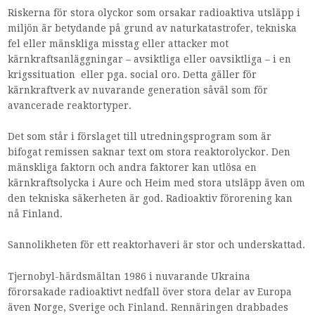
Riskerna för stora olyckor som orsakar radioaktiva utsläpp i
miljön är betydande på grund av naturkatastrofer, tekniska
fel eller mänskliga misstag eller attacker mot
kärnkraftsanläggningar – avsiktliga eller oavsiktliga – i en
krigssituation eller pga. social oro. Detta gäller för
kärnkraftverk av nuvarande generation såväl som för
avancerade reaktortyper.
Det som står i förslaget till utredningsprogram som är
bifogat remissen saknar text om stora reaktorolyckor. Den
mänskliga faktorn och andra faktorer kan utlösa en
kärnkraftsolycka i Aure och Heim med stora utsläpp även om
den tekniska säkerheten är god. Radioaktiv förorening kan
nå Finland.
Sannolikheten för ett reaktorhaveri är stor och underskattad.
Tjernobyl-härdsmältan 1986 i nuvarande Ukraina
förorsakade radioaktivt nedfall över stora delar av Europa
även Norge, Sverige och Finland. Rennäringen drabbades