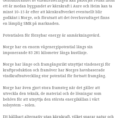
Genomförandet av effektiviseringen kan påbörjas redan inom
ett år medan byggandet av kärnkraft i Aure och Heim kan ta
minst 10–15 år efter att kärnkraftverket eventuellt blir
godkänt i Norge, och förutsatt att det överhuvudtaget finns
en lämplig SMR på marknaden.
Potentialen för förnybar energy är anmärkningsvärd.
Norge har en enorm vågenergipotential längs sin
imponerande 83 281 kilometer långa kustlinje.
Norge har länge och framgångsrikt utnyttjat vindenergi för
kraftproduktion och framöver har Norges havsbaserade
vindkraftsutveckling stor potential för fortsatt framgång.
Norge har även gjort stora framsteg när det gäller att
utveckla den teknik, de material och de lösningar som
behövs för att utnyttja den största energikällan i vårt
solsystem – solen.
Ett hållbart alternativ utan kärnkraft, vilket sparar natur och