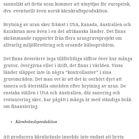
sannolikt att detta uran kommer att utnyttjas för europeisk,
dvs. eventuellt även norsk kärnkraftsproduktion.
Brytning av uran sker främst i USA, Kanada, Australien och
Kazakstan men även i en del afrikanska länder. Det finns
skrämmande rapporter från flera urangruvsprojekt om
allvarlig miljöförstöring och oroande hälsoproblem.
Det finns dessvärre inga tillförlitliga siffror över hur många
gruvor, övergivna eller i drift, det finns i världen. Vissa
länder släpper inte in några ”kontrollanter” i sina
gruvområden. Det man vet är att det är oerhört dyrt att
sanera och återställa områden efter brytning av uran. De
enstaka ställen i USA och Australien, där sanering och
restaurering sker, har pågått i många år med ständiga bråk
om finansiering.
Kärnbränsleproduktion
Att producera kärnbränsle innebär inte endast att bryta