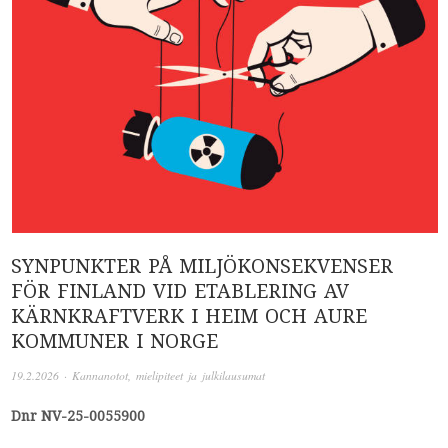
SYNPUNKTER PÅ MILJÖKONSEKVENSER
FÖR FINLAND VID ETABLERING AV
KÄRNKRAFTVERK I HEIM OCH AURE
KOMMUNER I NORGE
19.2.2026
·
Kannanotot, mielipiteet ja julkilausumat
Dnr NV-25-0055900