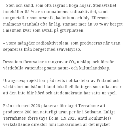
– Sten och sand, som ofta lagras i höga högar. Stenavfallet
innehåller 85 % av uranmalmens radioaktivitet, samt
tungmetaller som arsenik, kadmium och bly. Eftersom
malmens uranhalt ofta är låg, stannar mer än 99 % av berget
i malmen kvar som avfall på gruvplatsen.
– Stora mängder radioaktivt slam, som produceras när uran
separeras från berget med svavelsyra5.
Dessutom förorsakar urangruvor CO
utsläpp och förstör
2
värdefulla vattendrag samt natur- och kulturlandskap.
Urangruvsprojekt har pådrivits i olika delar av Finland och
väckt stort motstånd bland lokalbefolkningen som ofta anser
att den inte blir hörd och att demokratin har satts ur spel.
Från och med 2026 planerar företaget Terrafame att
producera 200 ton naturligt uran per år i Sotkamo. Enligt
Terrafames förre (nya f.o.m. 1.9.2025 Antti Koulumies)
verkställande direktör Joni Lukkaroinen är det mycket