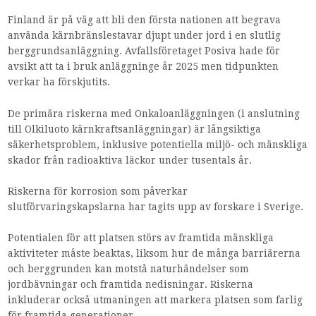
Finland är på väg att bli den första nationen att begrava
använda kärnbränslestavar djupt under jord i en slutlig
berggrundsanläggning. Avfallsföretaget Posiva hade för
avsikt att ta i bruk anläggninge år 2025 men tidpunkten
verkar ha förskjutits.
De primära riskerna med Onkaloanläggningen (i anslutning
till Olkiluoto kärnkraftsanläggningar) är långsiktiga
säkerhetsproblem, inklusive potentiella miljö- och mänskliga
skador från radioaktiva läckor under tusentals år.
Riskerna för korrosion som påverkar
slutförvaringskapslarna har tagits upp av forskare i Sverige.
Potentialen för att platsen störs av framtida mänskliga
aktiviteter måste beaktas, liksom hur de många barriärerna
och berggrunden kan motstå naturhändelser som
jordbävningar och framtida nedisningar. Riskerna
inkluderar också utmaningen att markera platsen som farlig
för framtida generationer.