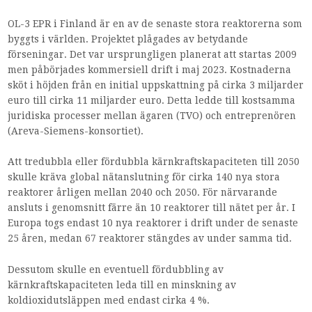
OL-3 EPR i Finland är en av de senaste stora reaktorerna som
byggts i världen. Projektet plågades av betydande
förseningar. Det var ursprungligen planerat att startas 2009
men påbörjades kommersiell drift i maj 2023. Kostnaderna
sköt i höjden från en initial uppskattning på cirka 3 miljarder
euro till cirka 11 miljarder euro. Detta ledde till kostsamma
juridiska processer mellan ägaren (TVO) och entreprenören
(Areva-Siemens-konsortiet).
Att tredubbla eller fördubbla kärnkraftskapaciteten till 2050
skulle kräva global nätanslutning för cirka 140 nya stora
reaktorer årligen mellan 2040 och 2050. För närvarande
ansluts i genomsnitt färre än 10 reaktorer till nätet per år. I
Europa togs endast 10 nya reaktorer i drift under de senaste
25 åren, medan 67 reaktorer stängdes av under samma tid.
Dessutom skulle en eventuell fördubbling av
kärnkraftskapaciteten leda till en minskning av
koldioxidutsläppen med endast cirka 4 %.