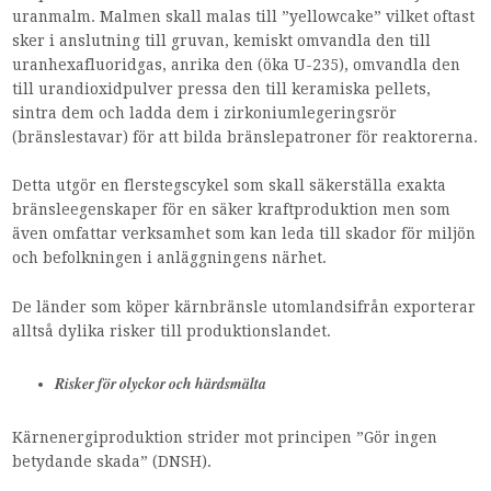
uranmalm. Malmen skall malas till ”yellowcake” vilket oftast
sker i anslutning till gruvan, kemiskt omvandla den till
uranhexafluoridgas, anrika den (öka U-235), omvandla den
till urandioxidpulver pressa den till keramiska pellets,
sintra dem och ladda dem i zirkoniumlegeringsrör
(bränslestavar) för att bilda bränslepatroner för reaktorerna.
Detta utgör en flerstegscykel som skall säkerställa exakta
bränsleegenskaper för en säker kraftproduktion men som
även omfattar verksamhet som kan leda till skador för miljön
och befolkningen i anläggningens närhet.
De länder som köper kärnbränsle utomlandsifrån exporterar
alltså dylika risker till produktionslandet.
Risker för olyckor och härdsmälta
Kärnenergiproduktion strider mot principen ”Gör ingen
betydande skada” (DNSH).