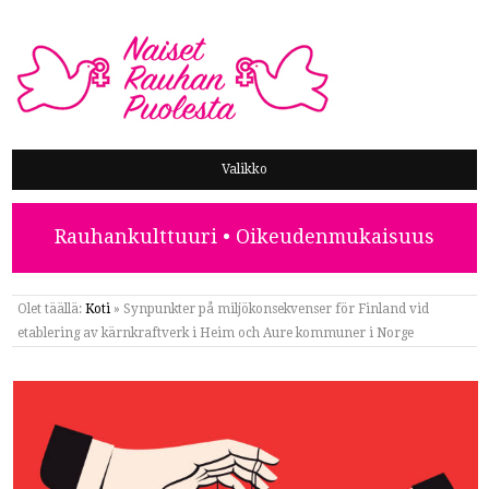
NAISET RAUHAN PUOLESTA
Valikko
Rauhankulttuuri • Oikeudenmukaisuus
Olet täällä:
Koti
»
Synpunkter på miljökonsekvenser för Finland vid
etablering av kärnkraftverk i Heim och Aure kommuner i Norge