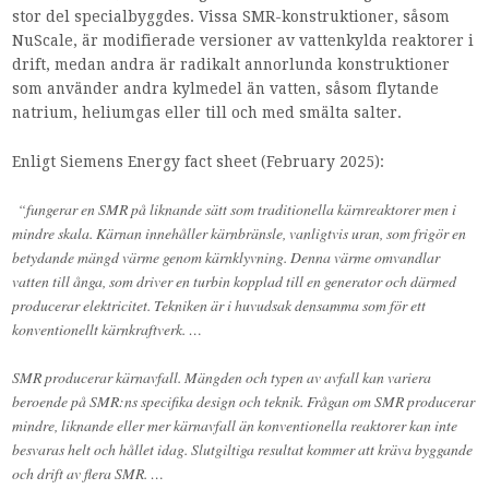
stor del specialbyggdes. Vissa SMR-konstruktioner, såsom
NuScale, är modifierade versioner av vattenkylda reaktorer i
drift, medan andra är radikalt annorlunda konstruktioner
som använder andra kylmedel än vatten, såsom flytande
natrium, heliumgas eller till och med smälta salter.
Enligt Siemens Energy fact sheet (February 2025):
“fungerar en SMR på liknande sätt som traditionella kärnreaktorer men i
mindre skala. Kärnan innehåller kärnbränsle, vanligtvis uran, som frigör en
betydande mängd värme genom kärnklyvning. Denna värme omvandlar
vatten till ånga, som driver en turbin kopplad till en generator och därmed
producerar elektricitet. Tekniken är i huvudsak densamma som för ett
konventionellt kärnkraftverk. …
SMR producerar kärnavfall. Mängden och typen av avfall kan variera
beroende på SMR:ns specifika design och teknik. Frågan om SMR producerar
mindre, liknande eller mer kärnavfall än konventionella reaktorer kan inte
besvaras helt och hållet idag. Slutgiltiga resultat kommer att kräva byggande
och drift av flera SMR. …