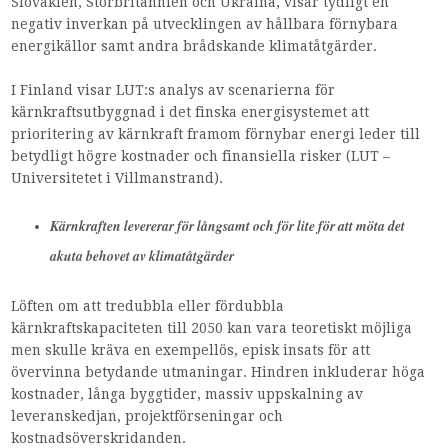
Slovakien, Storbritannien och Ukraina, visar tydligt en
negativ inverkan på utvecklingen av hållbara förnybara
energikällor samt andra brådskande klimatåtgärder.
I Finland visar LUT:s analys av scenarierna för
kärnkraftsutbyggnad i det finska energisystemet att
prioritering av kärnkraft framom förnybar energi leder till
betydligt högre kostnader och finansiella risker (LUT –
Universitetet i Villmanstrand).
Kärnkraften levererar för långsamt och för lite för att möta det
akuta behovet av klimatåtgärder
Löften om att tredubbla eller fördubbla
kärnkraftskapaciteten till 2050 kan vara teoretiskt möjliga
men skulle kräva en exempellös, episk insats för att
övervinna betydande utmaningar. Hindren inkluderar höga
kostnader, långa byggtider, massiv uppskalning av
leveranskedjan, projektförseningar och
kostnadsöverskridanden.