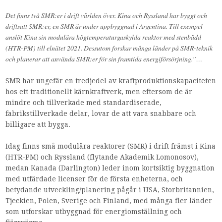
Det finns två SMR:er i drift världen över. Kina och Ryssland har byggt och
driftsatt SMR:er, en SMR är under uppbyggnad i Argentina. Till exempel
anslöt Kina sin modulära högtemperaturgaskylda reaktor med stenbädd
(HTR-PM) till elnätet 2021. Dessutom forskar många länder på SMR-teknik
och planerar att använda SMR:er för sin framtida energiförsörjning.”…
SMR har ungefär en tredjedel av kraftproduktionskapaciteten
hos ett traditionellt kärnkraftverk, men eftersom de är
mindre och tillverkade med standardiserade,
fabrikstillverkade delar, lovar de att vara snabbare och
billigare att bygga.
Idag finns små modulära reaktorer (SMR) i drift främst i Kina
(HTR-PM) och Ryssland (flytande Akademik Lomonosov),
medan Kanada (Darlington) leder inom kortsiktig byggnation
med utfärdade licenser för de första enheterna, och
betydande utveckling/planering pågår i USA, Storbritannien,
Tjeckien, Polen, Sverige och Finland, med många fler länder
som utforskar utbyggnad för energiomställning och