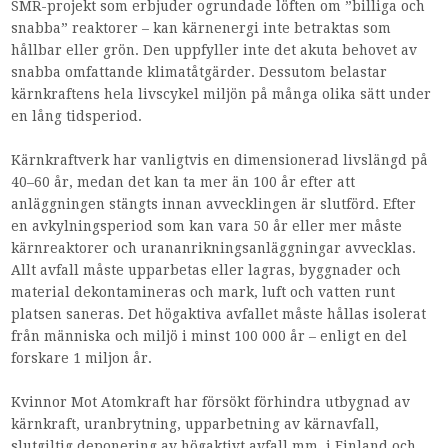
SMR-projekt som erbjuder ogrundade löften om ”billiga och
snabba” reaktorer – kan kärnenergi inte betraktas som
hållbar eller grön. Den uppfyller inte det akuta behovet av
snabba omfattande klimatåtgärder. Dessutom belastar
kärnkraftens hela livscykel miljön på många olika sätt under
en lång tidsperiod.
Kärnkraftverk har vanligtvis en dimensionerad livslängd på
40–60 år, medan det kan ta mer än 100 år efter att
anläggningen stängts innan avvecklingen är slutförd. Efter
en avkylningsperiod som kan vara 50 år eller mer måste
kärnreaktorer och urananrikningsanläggningar avvecklas.
Allt avfall måste upparbetas eller lagras, byggnader och
material dekontamineras och mark, luft och vatten runt
platsen saneras. Det högaktiva avfallet måste hållas isolerat
från människa och miljö i minst 100 000 år – enligt en del
forskare 1 miljon år.
Kvinnor Mot Atomkraft har försökt förhindra utbygnad av
kärnkraft, uranbrytning, upparbetning av kärnavfall,
slutgiltig deponering av högaktivt avfall mm. i Finland och