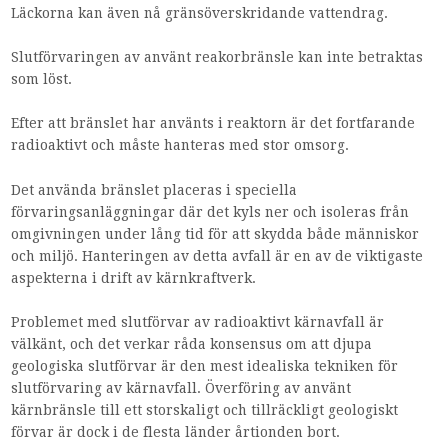
Läckorna kan även nå gränsöverskridande vattendrag.
Slutförvaringen av använt reakorbränsle kan inte betraktas
som löst.
Efter att bränslet har använts i reaktorn är det fortfarande
radioaktivt och måste hanteras med stor omsorg.
Det använda bränslet placeras i speciella
förvaringsanläggningar där det kyls ner och isoleras från
omgivningen under lång tid för att skydda både människor
och miljö. Hanteringen av detta avfall är en av de viktigaste
aspekterna i drift av kärnkraftverk.
Problemet med slutförvar av radioaktivt kärnavfall är
välkänt, och det verkar råda konsensus om att djupa
geologiska slutförvar är den mest idealiska tekniken för
slutförvaring av kärnavfall. Överföring av använt
kärnbränsle till ett storskaligt och tillräckligt geologiskt
förvar är dock i de flesta länder årtionden bort.