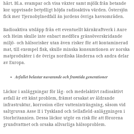
hårt. Bl.a. svampar och visa växter samt mjölk från betande
kor uppvisade betydligt höjda radioaktiva värden. Östersjön
fick mer Tjernobylnedfall än jordens övriga havsområden.
Radioaktiva utsläpp från ett eventuellt kärnkraftverk i Aure
och Heim skulle inte enbart medföra gränsöverskridande
miljö- och hälsorisker utan även risker för att kontaminerad
mat, till exempel fisk, skulle minska konsumtionen av norska
matprodukter i de övriga nordiska länderna och andra delar
av Europa.
Avfallet belastar nuvarande och framtida generationer
Läckor i anläggningar för låg- och medelaktivt radioaktivt
avfall är ett känt problem, främst orsakat av åldrande
infrastruktur, korrosion eller vatteninträngning, såsom vid
saltgruvan Asse II i Tyskland och Sellafield-anläggningen i
Storbritannien. Dessa läckor utgör en risk för att förorena
grundvattnet och orsaka allvarliga hälsoproblem.