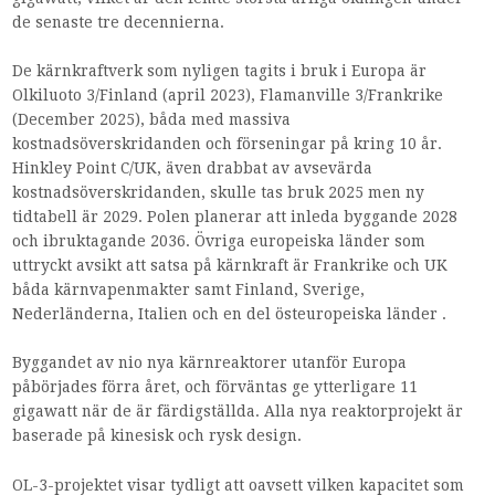
de senaste tre decennierna.
De kärnkraftverk som nyligen tagits i bruk i Europa är
Olkiluoto 3/Finland (april 2023), Flamanville 3/Frankrike
(December 2025), båda med massiva
kostnadsöverskridanden och förseningar på kring 10 år.
Hinkley Point C/UK, även drabbat av avsevärda
kostnadsöverskridanden, skulle tas bruk 2025 men ny
tidtabell är 2029. Polen planerar att inleda byggande 2028
och ibruktagande 2036. Övriga europeiska länder som
uttryckt avsikt att satsa på kärnkraft är Frankrike och UK
båda kärnvapenmakter samt Finland, Sverige,
Nederländerna, Italien och en del östeuropeiska länder .
Byggandet av nio nya kärnreaktorer utanför Europa
påbörjades förra året, och förväntas ge ytterligare 11
gigawatt när de är färdigställda. Alla nya reaktorprojekt är
baserade på kinesisk och rysk design.
OL-3-projektet visar tydligt att oavsett vilken kapacitet som