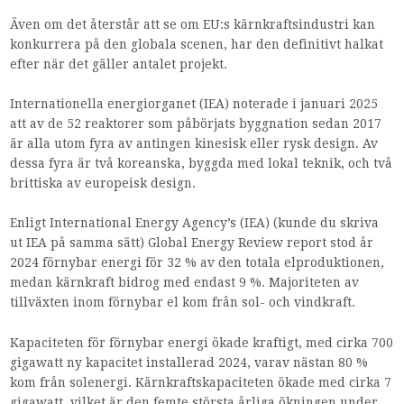
Även om det återstår att se om EU:s kärnkraftsindustri kan
konkurrera på den globala scenen, har den definitivt halkat
efter när det gäller antalet projekt.
Internationella energiorganet (IEA) noterade i januari 2025
att av de 52 reaktorer som påbörjats byggnation sedan 2017
är alla utom fyra av antingen kinesisk eller rysk design. Av
dessa fyra är två koreanska, byggda med lokal teknik, och två
brittiska av europeisk design.
Enligt International Energy Agency’s (IEA) (kunde du skriva
ut IEA på samma sätt) Global Energy Review report stod år
2024 förnybar energi för 32 % av den totala elproduktionen,
medan kärnkraft bidrog med endast 9 %. Majoriteten av
tillväxten inom förnybar el kom från sol- och vindkraft.
Kapaciteten för förnybar energi ökade kraftigt, med cirka 700
gigawatt ny kapacitet installerad 2024, varav nästan 80 %
kom från solenergi. Kärnkraftskapaciteten ökade med cirka 7
gigawatt, vilket är den femte största årliga ökningen under