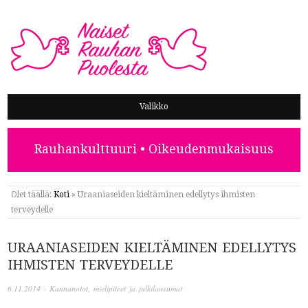
NAISET RAUHAN PUOLESTA
Valikko
Rauhankulttuuri • Oikeudenmukaisuus
Olet täällä:
Koti
»
Uraaniaseiden kieltäminen edellytys ihmisten
terveydelle
URAANIASEIDEN KIELTÄMINEN EDELLYTYS
IHMISTEN TERVEYDELLE
6.11.2014
·
Kannanotot, mielipiteet ja julkilausumat