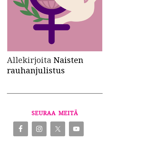
Allekirjoita
Naisten
rauhanjulistus
SEURAA MEITÄ