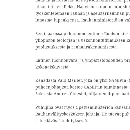
Rauhan ja Kestävän Kehityksen Ministeriön pe
ulkoministeri Pekka Haavisto ja opetusminister
työskentelemään rauhan ja aseistariisunnan puo
lunastaa lupauksensa. Rauhanministeriö on va
Seminaarissa puhuu mm. entinen Ruotsin kirkon
yliopiston teologian ja uskonnontutkimuksen 
puolustuksesta ja rauhanrakentamisesta.
Entinen luonnonvara- ja ympäristötalouden pr
kokonaiskuvasta.
Kanadasta Paul Maillet, joka on yksi GAMIPin (G
puheenjohtajista kertoo GAMIP:in toiminnasta.
Saksasta Andreu Ginestet, hiljainen diplomaat
Puhujina ovat myös Opetusministeriön kansalia
Rauhanvälityskeskuksen johtaja. He tuovat puh
ja kestävästä kehityksestä.