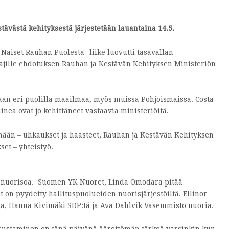
ävästä kehityksestä järjestetään lauantaina 14.5.
aiset Rauhan Puolesta -liike luovutti tasavallan
tajille ehdotuksen Rauhan ja Kestävän Kehityksen Ministeriön
llaan eri puolilla maailmaa, myös muissa Pohjoismaissa. Costa
nea ovat jo kehittäneet vastaavia ministeriöitä.
ään – uhkaukset ja haasteet, Rauhan ja Kestävän Kehityksen
set – yhteistyö.
n nuorisoa. Suomen YK Nuoret, Linda Omodara pitää
 pyydetty hallituspuolueiden nuorisjärjestöiltä. Ellinor
aa, Hanna Kivimäki SDP:tä ja Ava Dahlvik Vasemmisto nuoria.