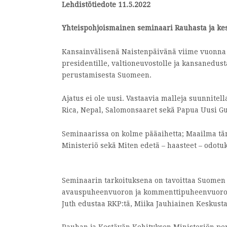
Lehdistötiedote 11.5.2022
Yhteispohjoismainen seminaari Rauhasta ja kest
Kansainvälisenä Naistenpäivänä viime vuonna N
presidentille, valtioneuvostolle ja kansanedus
perustamisesta Suomeen.
Ajatus ei ole uusi. Vastaavia malleja suunnite
Rica, Nepal, Salomonsaaret sekä Papua Uusi Gui
Seminaarissa on kolme pääaihetta; Maailma tän
Ministeriö sekä Miten edetä – haasteet – odotuk
Seminaarin tarkoituksena on tavoittaa Suome
avauspuheenvuoron ja kommenttipuheenvuorot on
Juth edustaa RKP:tä, Miika Jauhiainen Keskust