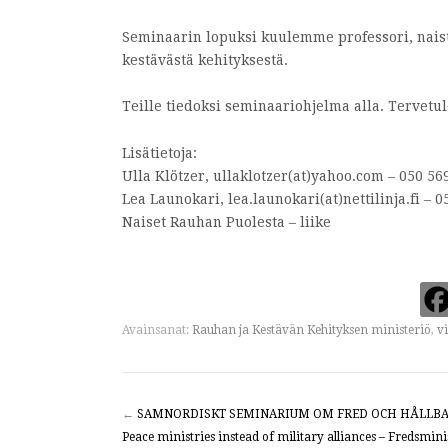
Seminaarin lopuksi kuulemme professori, naist
kestävästä kehityksestä.
Teille tiedoksi seminaariohjelma alla. Tervetu
Lisätietoja:
Ulla Klötzer, ullaklotzer(at)yahoo.com – 050 56
Lea Launokari, lea.launokari(at)nettilinja.fi – 0
Naiset Rauhan Puolesta – liike
Avainsanat:
Rauhan ja Kestävän Kehityksen ministeriö
,
v
←
SAMNORDISKT SEMINARIUM OM FRED OCH HÅLLBA
Peace ministries instead of military alliances – Fredsminist