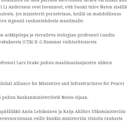
rustaminen on tänä päivänä äärettömän tärkeä varsinkin kun
i Li Andersson ovat luvanneet, että Suomi tulee Naton sisällä
lesta. Jos ministeriö perustetaan, heillä on mahdollisuus
hva signaali rauhantahdosta maailmalle.
 arkkipiispa ja vieraileva teologian professori Lundin
keskuksesta (CTR) K-G Hammar vaihtoehtoisesta
ofessori Lars Drake puhuu maailmanlaajuisten uhkien
lobal Alliance for Ministries and Infrastructures for Peace)
ti puhuu Rauhanministeriöstä Naton sijaan.
päällikkö Anita Lehikoinen ja Katja Ahlfors Ulkoministeriön
eenvuoroissaan esille kunkin ministeriön visioita rauhasta