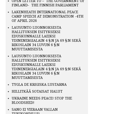
OPEN LETTER TO – THE GOVERNMENT OF
FINLAND- THE FINNISH PARLIAMENT
LAKENHEATH INTERNATIONAL PEACE
CAMP SPEECH AT DEMONSTRATION -4TH
OF APRIL 2026
LAUSUNTO LUONNOKSESTA
HALLITUKSEN ESITYKSEKSI
EDUSKUNNALLE LAEIKSI
YDINENERGIALAIN 4 §:N JA 69 §:N SEKÄ
RIKOSLAIN 34 LUVUN 6 §:N
MUUTTAMISESTA
LAUSUNTO LUONNOKSESTA
HALLITUKSEN ESITYKSEKSI
EDUSKUNNALLE LAEIKSI
YDINENERGIALAIN 4 §:N JA 69 §:N SEKÄ
RIKOSLAIN 34 LUVUN 6 §:N
MUUTTAMISESTA
TYGLA DE KRIGISKA LUSTARNA
HILLITKÄÄ SOTAISAT HALUT
UKRAINE NEEDS PEACE! STOP THE
BLOODSHED!
SANO EI VIERAAN VALLAN
TUKIKOHDILLE!