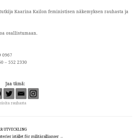
utkija Kaarina Kailon feministisen näkemyksen rauhasta ja
loa osallistumaan.
9 0967
50 – 552 2330
Jaa tämä:
isioita rauhasta
R UTVECKLING
erier istället för militärallianser
→