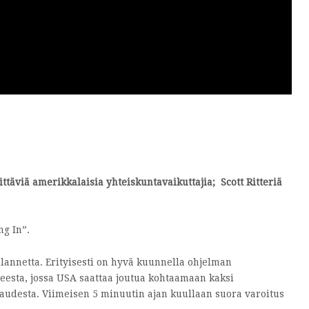
täviä amerikkalaisia yhteiskuntavaikuttajia; Scott Ritteriä
g In”.
lannetta. Erityisesti on hyvä kuunnella ohjelman
teesta, jossa USA saattaa joutua kohtaamaan kaksi
paudesta. Viimeisen 5 minuutin ajan kuullaan suora varoitus