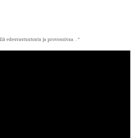
ellä edesvastuutonta ja provosoivaa…”