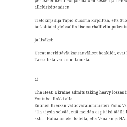
perusteellisesti Pohjoismaiden kesken ja TPN
allekirjoittamisen.
Tietokirjailija Tapio Kuosma kirjoittaa, että 
tarkoittaisi globaaliin
itsemurhaliiviin pukeut
Ja lisäksi:
Useat merkittävät kansanväliset henkilöt, ovat
Tässä lista vain muutamista:
1)
The Heat: Ukraine admits taking heavy losses i
Youtube, linkki alla.
Entinen Kreikan valtiovarainministeri Yanis Va
“On täysin selvää, että meidän ei pitäisi tääll
asti… Haluammeko todella, että Venäjän ja NAT