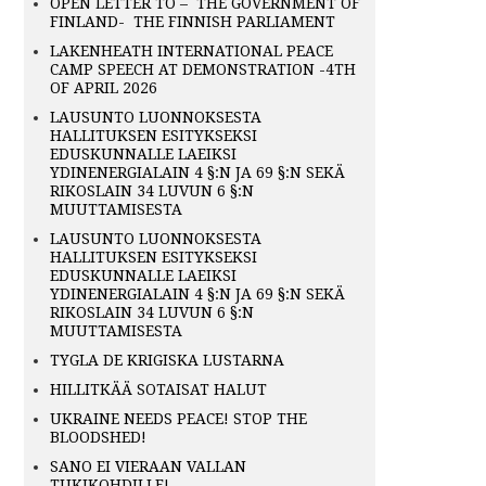
OPEN LETTER TO – THE GOVERNMENT OF
FINLAND- THE FINNISH PARLIAMENT
LAKENHEATH INTERNATIONAL PEACE
CAMP SPEECH AT DEMONSTRATION -4TH
OF APRIL 2026
LAUSUNTO LUONNOKSESTA
HALLITUKSEN ESITYKSEKSI
EDUSKUNNALLE LAEIKSI
YDINENERGIALAIN 4 §:N JA 69 §:N SEKÄ
RIKOSLAIN 34 LUVUN 6 §:N
MUUTTAMISESTA
LAUSUNTO LUONNOKSESTA
HALLITUKSEN ESITYKSEKSI
EDUSKUNNALLE LAEIKSI
YDINENERGIALAIN 4 §:N JA 69 §:N SEKÄ
RIKOSLAIN 34 LUVUN 6 §:N
MUUTTAMISESTA
TYGLA DE KRIGISKA LUSTARNA
HILLITKÄÄ SOTAISAT HALUT
UKRAINE NEEDS PEACE! STOP THE
BLOODSHED!
SANO EI VIERAAN VALLAN
TUKIKOHDILLE!