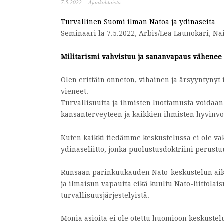
7.5.2022
·
Ajankohtaista
Turvallinen Suomi ilman Natoa ja ydinaseita
Seminaari la 7.5.2022, Arbis/Lea Launokari, Na
Militarismi vahvistuu ja sananvapaus vähenee
Olen erittäin onneton, vihainen ja ärsyyntynyt
vieneet.
Turvallisuutta ja ihmisten luottamusta voidaa
kansanterveyteen ja kaikkien ihmisten hyvinvoint
Kuten kaikki tiedämme keskustelussa ei ole vak
ydinaseliitto, jonka puolustusdoktriini perust
Runsaan parinkuukauden Nato-keskustelun aikana
ja ilmaisun vapautta eikä kuultu Nato-liittolais
turvallisuusjärjestelyistä.
Monia asioita ei ole otettu huomioon keskustel