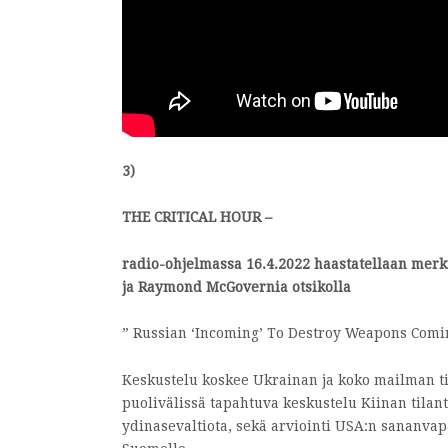
3)
THE CRITICAL HOUR –
radio-ohjelmassa 16.4.2022 haastatellaan merkit
ja Raymond McGovernia otsikolla
” Russian ‘Incoming’ To Destroy Weapons Comin
Keskustelu koskee Ukrainan ja koko mailman ti
puolivälissä tapahtuva keskustelu Kiinan tilan
ydinasevaltiota, sekä arviointi USA:n sananva