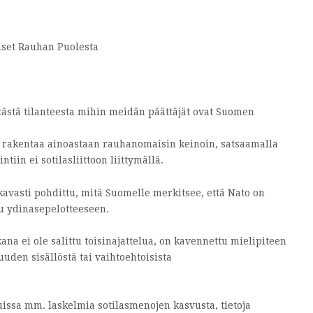
iset Rauhan Puolesta
 tästä tilanteesta mihin meidän päättäjät ovat Suomen
n rakentaa ainoastaan rauhanomaisin keinoin, satsaamalla
iin ei sotilasliittoon liittymällä.
avasti pohdittu, mitä Suomelle merkitsee, että Nato on
uu ydinasepelotteeseen.
 ei ole salittu toisinajattelua, on kavennettu mielipiteen
uuden sisällöstä tai vaihtoehtoisista
uissa mm. laskelmia sotilasmenojen kasvusta, tietoja