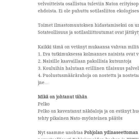
velvoitteista osallistua tuleviin Naton erityiso
ehdoista. Ei ole puhuttu sotilasliiton ekologisest
Toimet ilmastomuutoksen hidastamiseksi on uno
Sotateollisuus ja sotilasliittoutumat ovat jätt
Kaikki tämä on vetänyt mukaansa vahvan milit
1. Eva tutkimuksessa kolmannes naisista ovat 
2. Naisille kaavaillaan pakollisia kutsuntoja
3. Kouluihin halutaan erillinen tilaisuus palvel
4. Puolustusmäärärahoja on nostettu ja nostet
jne…
Mikä on johtanut tähän
Pelko
Pelko on kaventanut näköaloja ja on estänyt hu
tehty pikainen Nato-myönteinen päätös
Nyt saamme unohtaa
Pohjolan ydinaseettoman