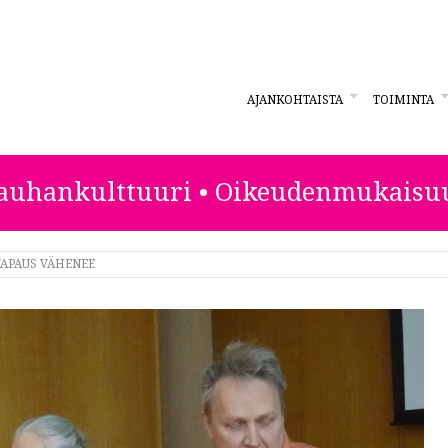
AJANKOHTAISTA
TOIMINTA
ESTA
auhankulttuuri • Oikeudenmukaisu
VAPAUS VÄHENEE