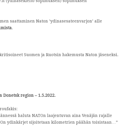
W:n (ydinasekielto sopimuksen) sopimuksen
Suomen saattaminen Naton ’ydinasesateenvarjon’ alle
umista
.
 kritisoineet Suomen ja Ruotsin hakemusta Naton jäseneksi.
n Donetsk region – 1.5.2022.
roufakis:
ä lännessä haluta NATOn laajentuvan aina Venäjän rajalle
On ydinkärjet sijoitetaan kilometrien päähän toisistaan…”