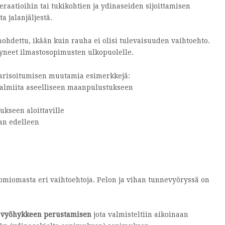
peraatioihin tai tukikohtien ja ydinaseiden sijoittamisen
a jalanjäljestä.
hdettu, ikään kuin rauha ei olisi tulevaisuuden vaihtoehto.
äytyneet ilmastosopimusten ulkopuolelle.
arisoitumisen muutamia esimerkkejä:
valmiita aseelliseen maanpulustukseen
ukseen aloittaville
aan edelleen
omiomasta eri vaihtoehtoja. Pelon ja vihan tunnevyöryssä on
 vyöhykkeen perustamisen
jota valmisteltiin aikoinaan