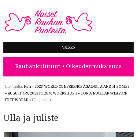
NAISET RAUHAN PUOLESTA
Valikko
Rauhankulttuuri • Oikeudenmukaisuus
Olet täällä:
Koti
»
2023 WORLD CONFERENCE AGAINST A AND H BOMBS
– AUGUST 4-9, 2023FORUM WORKSHOP 1 – FOR A NUCLEAR WEAPON-
FREE WORLD
»
Ulla ja juliste
Ulla ja juliste