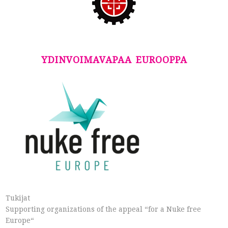
YDINVOIMAVAPAA EUROOPPA
Tukijat
Supporting organizations of the appeal “for a Nuke free
Europe“