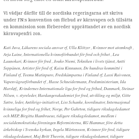
Vi vädjar därför till de nordiska regeringarna att skriva
under FN:s konvention om förbud av kärnvapen och tillsätta
en kommission som förbereder upprättandet av en nordisk
kärnvapenfri zon.
Kati Juva, Läkarens sociala ansvar rf, Ulla Klötzer , Kvinnor mot atomkraft ,
Arja Laine, Internationella kvinnoförbundet för fred och frihet , Lea
Launokari, Kvinnor för fred , Jouko Niemi, Tekniken i livets tjänst, Antti
Seppänen, Artister för fred rf, Kaisu Kinnunen, De hundras kommitté i
Finland rf, Teemu Matinpuro, Fredskämparna i Finland rf, Lassi Raivonen,
Vapenvägrarförbundet rf , Hasse Schneidermann, Fredsministerium, Ida
Harsløf,, Kvindernes Internationale liga for fred og frihed, Danmark, Steinar
Nilsen, v. styreleder, Hardangerakademiet for fred, utvikling og miljø, Gitte
Sætre, leder, Antikrigs-initiativet, Liss Schanke, koordinator, Internasjonal
kvinneliga for fred og frihet, Norge, Per Gahrton, tidigare riksdagsledamot
och MEP, Birgitta Hambraeus, tidigare riksdagsledamot, medlem i
socialdemokratiska föreningen Reformisterna, KG Hammar, före detta
ärkebiskop i Svenska kyrkan, Ingela Mårtensson, Kvinnor för fred, tidigare
riksdagsledamot, Maj Britt Theorin, tidigare riksdagsledamot, tidigare