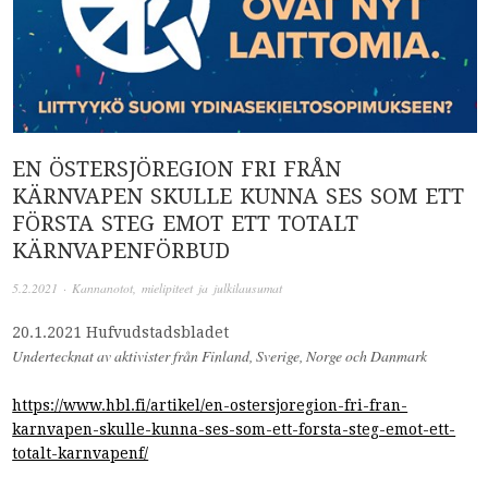
EN ÖSTERSJÖREGION FRI FRÅN
KÄRNVAPEN SKULLE KUNNA SES SOM ETT
FÖRSTA STEG EMOT ETT TOTALT
KÄRNVAPENFÖRBUD
5.2.2021
·
Kannanotot, mielipiteet ja julkilausumat
20.1.2021 Hufvudstadsbladet
Undertecknat av aktivister från Finland, Sverige, Norge och Danmark
https://www.hbl.fi/artikel/en-ostersjoregion-fri-fran-
karnvapen-skulle-kunna-ses-som-ett-forsta-steg-emot-ett-
totalt-karnvapenf/