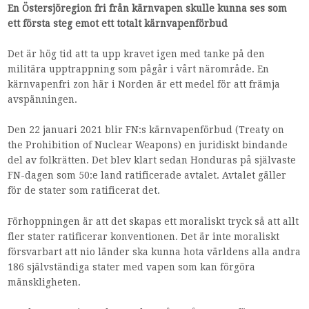
En Östersjöregion fri från kärnvapen skulle kunna ses som
ett första steg emot ett totalt kärnvapenförbud
Det är hög tid att ta upp kravet igen med tanke på den
militära upptrappning som pågår i vårt närområde. En
kärnvapenfri zon här i Norden är ett medel för att främja
avspänningen.
Den 22 januari 2021 blir FN:s kärnvapenförbud (Treaty on
the Prohibition of Nuclear Weapons) en juridiskt bindande
del av folkrätten. Det blev klart sedan Honduras på självaste
FN-dagen som 50:e land ratificerade avtalet. Avtalet gäller
för de stater som ratificerat det.
Förhoppningen är att det skapas ett moraliskt tryck så att allt
fler stater ratificerar konventionen. Det är inte moraliskt
försvarbart att nio länder ska kunna hota världens alla andra
186 självständiga stater med vapen som kan förgöra
mänskligheten.