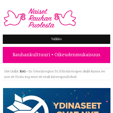
NAISET RAUHAN PUOLESTA
Valikko
Rauhankulttuuri • Oikeudenmukaisuus
Olet täällä:
Koti
»
En Östersjöregion fri från kärnvapen skulle kunna ses
som ett första steg emot ett totalt kärnvapenförbud