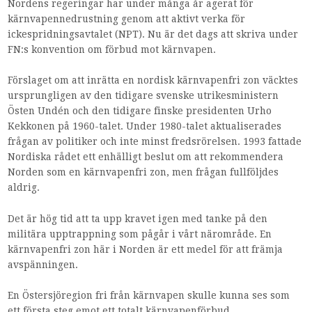
Nordens regeringar har under många år agerat för
kärnvapennedrustning genom att aktivt verka för
ickespridningsavtalet (NPT). Nu är det dags att skriva under
FN:s konvention om förbud mot kärnvapen.
Förslaget om att inrätta en nordisk kärnvapenfri zon väcktes
ursprungligen av den tidigare svenske utrikesministern
Östen Undén och den tidigare finske presidenten Urho
Kekkonen på 1960-talet. Under 1980-talet aktualiserades
frågan av politiker och inte minst fredsrörelsen. 1993 fattade
Nordiska rådet ett enhälligt beslut om att rekommendera
Norden som en kärnvapenfri zon, men frågan fullföljdes
aldrig.
Det är hög tid att ta upp kravet igen med tanke på den
militära upptrappning som pågår i vårt närområde. En
kärnvapenfri zon här i Norden är ett medel för att främja
avspänningen.
En Östersjöregion fri från kärnvapen skulle kunna ses som
ett första steg emot ett totalt kärnvapenförbud.