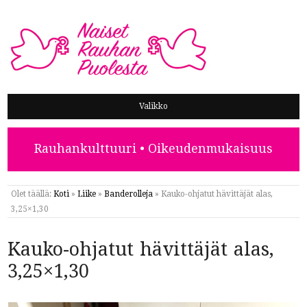
NAISET RAUHAN PUOLESTA
Valikko
Rauhankulttuuri • Oikeudenmukaisuus
Olet täällä:
Koti
»
Liike
»
Banderolleja
»
Kauko-ohjatut hävittäjät alas,
3,25×1,30
Kauko-ohjatut hävittäjät alas,
3,25×1,30