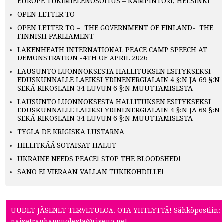
EUROPE TUKIMIELENOSOITUS – KAMPINTORI, HELSINKI
OPEN LETTER TO
OPEN LETTER TO – THE GOVERNMENT OF FINLAND- THE
FINNISH PARLIAMENT
LAKENHEATH INTERNATIONAL PEACE CAMP SPEECH AT
DEMONSTRATION -4TH OF APRIL 2026
LAUSUNTO LUONNOKSESTA HALLITUKSEN ESITYKSEKSI
EDUSKUNNALLE LAEIKSI YDINENERGIALAIN 4 §:N JA 69 §:N
SEKÄ RIKOSLAIN 34 LUVUN 6 §:N MUUTTAMISESTA
LAUSUNTO LUONNOKSESTA HALLITUKSEN ESITYKSEKSI
EDUSKUNNALLE LAEIKSI YDINENERGIALAIN 4 §:N JA 69 §:N
SEKÄ RIKOSLAIN 34 LUVUN 6 §:N MUUTTAMISESTA
TYGLA DE KRIGISKA LUSTARNA
HILLITKÄÄ SOTAISAT HALUT
UKRAINE NEEDS PEACE! STOP THE BLOODSHED!
SANO EI VIERAAN VALLAN TUKIKOHDILLE!
UUDET JÄSENET TERVETULOA. OTA YHTEYTTÄ! Sähköpostiin:
naisetrauhanpuolesta@riseup.net