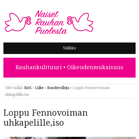
NAISET RAUHAN PUOLESTA
Valikko
Rauhankulttuuri • Oikeudenmukaisuus
Olet täällä:
Koti
»
Liike
»
Banderolleja
»
Loppu Fennovoiman
uhkapelille,iso
Loppu Fennovoiman
uhkapelille,iso