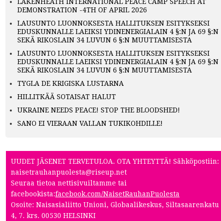
LAKENHEATH INTERNATIONAL PEACE CAMP SPEECH AT
DEMONSTRATION -4TH OF APRIL 2026
LAUSUNTO LUONNOKSESTA HALLITUKSEN ESITYKSEKSI
EDUSKUNNALLE LAEIKSI YDINENERGIALAIN 4 §:N JA 69 §:N
SEKÄ RIKOSLAIN 34 LUVUN 6 §:N MUUTTAMISESTA
LAUSUNTO LUONNOKSESTA HALLITUKSEN ESITYKSEKSI
EDUSKUNNALLE LAEIKSI YDINENERGIALAIN 4 §:N JA 69 §:N
SEKÄ RIKOSLAIN 34 LUVUN 6 §:N MUUTTAMISESTA
TYGLA DE KRIGISKA LUSTARNA
HILLITKÄÄ SOTAISAT HALUT
UKRAINE NEEDS PEACE! STOP THE BLOODSHED!
SANO EI VIERAAN VALLAN TUKIKOHDILLE!
UUDET JÄSENET TERVETULOA. OTA YHTEYTTÄ! Sähköpostiin:
naisetrauhanpuolesta@riseup.net
Seuraa tietoa nettisivuiltamme tai
facebookista:
facebook.com/NaisetRauhanPuolesta
Osoite: Naisasialiitto Unioni, Globaalikeskus, Siltasaarenkatu
4, 7. krs. 00530 HELSINKI