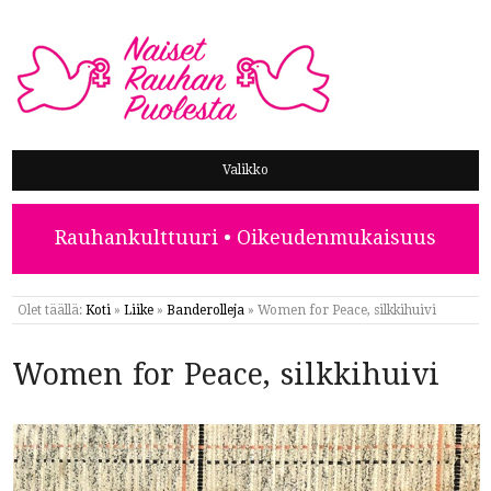
NAISET RAUHAN PUOLESTA
Valikko
Rauhankulttuuri • Oikeudenmukaisuus
Olet täällä:
Koti
»
Liike
»
Banderolleja
»
Women for Peace, silkkihuivi
Women for Peace, silkkihuivi