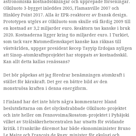
astronomiska kostnadsökningar och upprepade förseningar.
Olkiluoto 3-bygget inleddes 2005, Flamanville 2007 och
Hinkley Point 2017. Alla är EPR-reaktorer av fransk design.
Prototypen utgörs av Olkiluoto som skulle stå färdig 2009 till
en kostnad av 3,2 miljarder euro. Reaktorn tas kanske i bruk
2020. Kostnaderna ligger kring tio miljarder euro. I Turkiet,
som tack vare Natomedlemskapet kanske kan räknas till
västvärlden, uppgav president Recep Tayyip Erdoğan nyligen
att Sinop-atomkraftsprojektet har stoppats av kostnadsskäl.
Kan allt detta kallas renässans?
Det bör påpekas att jag föredrar benämningen atomkraft i
stället för kärnkraft. Det ger en bättre bild av den
monstruösa kraften i denna energiform.
I Finland har det inte hörts några kommentarer bland
beslutsfattarna om det olycksdrabbade Olkiluoto-projektet
och inte heller om Fennovoima/Rosatom-projektet i Pyhäjoki
vilket av Strålsäkerhetscentralen har utsatts för svidande
kritik. I Frankrike däremot har både ekonomiminister Bruno
Le Maire och François de Rugy, minister för ekologi och