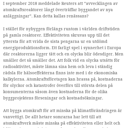
I september 2018 meddelade Reuters att ”avvecklingen av
atomkraftsreaktorer långt överträffar byggandet av nya
anläggningar”. Kan detta kallas renässans?
I stället för nybyggen förlängs runtom i världen driftstiden
på gamla reaktorer. Effektiviteten skruvas upp till det
yttersta för att vrida de sista pengarna ur en utdömd
energiproduktionsform. Ett farligt spel i synnerhet i Europa
där reaktorerna ligger tätt och en olycka blir ödesdiger. Men
smäller det så smäller det. Att folk vid en olycka utsätts för
radioaktivitet, måste lämna sina hem och leva i ständig
rädsla för hälsoeffekterna finns inte med i de ekonomiska
kalkylerna. Atomkraftsföretagen kan brassa på, kostnaderna
för olyckor och katastrofer överförs till största delen på
konsumenterna såsom även kostnaderna för de olika
byggprojektens förseningar och kostnadsökningar.
Att bygga atomkraft för att minska på klimatförändringen är
vanvettigt. De allt hetare somrarna har lett till att
atomkraftverk måste minska på effektiviteten eller helt och