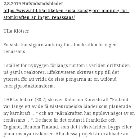
2.8.2019 Hufvudstadsbladet
https://www.hbl.fi/artikel/en-sista-konstgjord-andning-for-
atomkraften-ar-ingen-renassans/
Ulla Klötzer
En sista konstgjord andning för atomkraften är ingen
renässans
I stället för nybyggen förlängs runtom i världen driftstiden
på gamla reaktorer. Effektiviteten skruvas upp till det
yttersta för att vrida de sista pengarna ur en utdömd
energiproduktionsform.
I HBL:s ledare (30.7) skriver Katarina Koivisto att ”Finland
var länge ett av de få västeuropeiska länder som planerade
ny kärnkraft …” och att ”Kärnkraften har upplevt något av en
renässans …”. De facto är det endast i Frankrike och
England, förutom Finland, som det i västvärlden byggs eller
planeras nya reaktorer. Alla dessa projekt är drabbade av