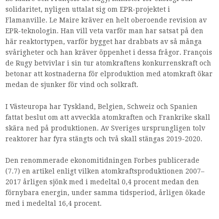
solidaritet, nyligen uttalat sig om EPR-projektet i
Flamanville. Le Maire kräver en helt oberoende revision av
EPR-teknologin. Han vill veta varför man har satsat på den
här reaktortypen, varför bygget har drabbats av så många
svårigheter och han kräver öppenhet i dessa frågor. François
de Rugy betvivlar i sin tur atomkraftens konkurrenskraft och
betonar att kostnaderna för elproduktion med atomkraft ökar
medan de sjunker för vind och solkraft.
I Västeuropa har Tyskland, Belgien, Schweiz och Spanien
fattat beslut om att avveckla atomkraften och Frankrike skall
skära ned på produktionen. Av Sveriges ursprungligen tolv
reaktorer har fyra stängts och två skall stängas 2019-2020.
Den renommerade ekonomitidningen Forbes publicerade
(7.7) en artikel enligt vilken atomkraftsproduktionen 2007–
2017 årligen sjönk med i medeltal 0,4 procent medan den
förnybara energin, under samma tidsperiod, årligen ökade
med i medeltal 16,4 procent.