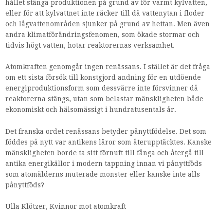
hållet stänga produktionen på grund av för varmt kylvatten,
eller för att kylvattnet inte räcker till då vattenytan i floder
och lågvattenområden sjunker på grund av hettan. Men även
andra klimatförändringsfenomen, som ökade stormar och
tidvis högt vatten, hotar reaktorernas verksamhet.
Atomkraften genomgår ingen renässans. I stället är det fråga
om ett sista försök till konstgjord andning för en utdöende
energiproduktionsform som dessvärre inte försvinner då
reaktorerna stängs, utan som belastar mänskligheten både
ekonomiskt och hälsomässigt i hundratusentals år.
Det franska ordet renässans betyder pånyttfödelse. Det som
föddes på nytt var antikens läror som återupptäcktes. Kanske
mänskligheten borde ta sitt förnuft till fånga och återgå till
antika energikällor i modern tappning innan vi pånyttföds
som atomålderns muterade monster eller kanske inte alls
pånyttföds?
Ulla Klötzer, Kvinnor mot atomkraft