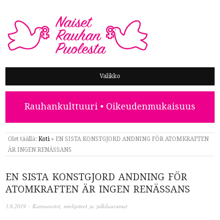
NAISET RAUHAN PUOLESTA
Valikko
Rauhankulttuuri • Oikeudenmukaisuus
Olet täällä:
Koti
»
EN SISTA KONSTGJORD ANDNING FÖR ATOMKRAFTEN
ÄR INGEN RENÄSSANS
EN SISTA KONSTGJORD ANDNING FÖR
ATOMKRAFTEN ÄR INGEN RENÄSSANS
3.8.2019
·
Kannanotot, mielipiteet ja julkilausumat