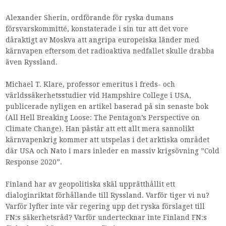
Alexander Sherin, ordförande för ryska dumans
försvarskommitté, konstaterade i sin tur att det vore
dåraktigt av Moskva att angripa europeiska länder med
kärnvapen eftersom det radioaktiva nedfallet skulle drabba
även Ryssland.
Michael T. Klare, professor emeritus i freds- och
världssäkerhetsstudier vid Hampshire College i USA,
publicerade nyligen en artikel baserad på sin senaste bok
(All Hell Breaking Loose: The Pentagon’s Perspective on
Climate Change). Han påstår att ett allt mera sannolikt
kärnvapenkrig kommer att utspelas i det arktiska området
där USA och Nato i mars inleder en massiv krigsövning ”Cold
Response 2020”.
Finland har av geopolitiska skäl upprätthållit ett
dialoginriktat förhållande till Ryssland. Varför tiger vi nu?
Varför lyfter inte vår regering upp det ryska förslaget till
FN:s säkerhetsråd? Varför undertecknar inte Finland FN:s