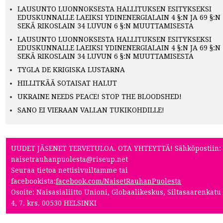
LAUSUNTO LUONNOKSESTA HALLITUKSEN ESITYKSEKSI
EDUSKUNNALLE LAEIKSI YDINENERGIALAIN 4 §:N JA 69 §:N
SEKÄ RIKOSLAIN 34 LUVUN 6 §:N MUUTTAMISESTA
LAUSUNTO LUONNOKSESTA HALLITUKSEN ESITYKSEKSI
EDUSKUNNALLE LAEIKSI YDINENERGIALAIN 4 §:N JA 69 §:N
SEKÄ RIKOSLAIN 34 LUVUN 6 §:N MUUTTAMISESTA
TYGLA DE KRIGISKA LUSTARNA
HILLITKÄÄ SOTAISAT HALUT
UKRAINE NEEDS PEACE! STOP THE BLOODSHED!
SANO EI VIERAAN VALLAN TUKIKOHDILLE!
UUDET JÄSENET TERVETULOA. OTA YHTEYTTÄ! Sähköpostiin:
naisetrauhanpuolesta@riseup.net
Seuraa tietoa nettisivuiltamme tai
facebookista:
facebook.com/NaisetRauhanPuolesta
Osoite: Naisasialiitto Unioni, Globaalikeskus, Siltasaarenkatu
4, 7. krs. 00530 HELSINKI