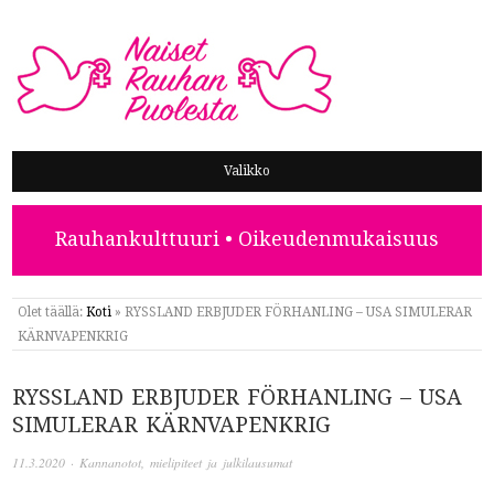
NAISET RAUHAN PUOLESTA
Valikko
Rauhankulttuuri • Oikeudenmukaisuus
Olet täällä:
Koti
»
RYSSLAND ERBJUDER FÖRHANLING – USA SIMULERAR
KÄRNVAPENKRIG
RYSSLAND ERBJUDER FÖRHANLING – USA
SIMULERAR KÄRNVAPENKRIG
11.3.2020
·
Kannanotot, mielipiteet ja julkilausumat