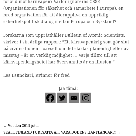
förbud mot kärnvapen? Varför ignoreras OSSE
(Organisationen för säkerhet och samarbete i Europa), en
bred organisation för att återuppliva en uppriktig
säkerhetspolitisk dialog mellan Europa och Ryssland?
Forskarna som upprätthåller Bulletin of Atomic Scientists,
skriver i sin årliga rapport: ”Ett kärnvapenkrig som gör slut
på civilisationen – oavsett om det startas planenligt eller av
misstag – är en verklig möjlighet … Varje tilltro till att
kärnvapenkrigshotet har övervunnits är en illusion.”
Lea Launokari, Kvinnor för fred
Jaa tämä:
←
Vuoden 2019 jutut
SKALL FINLAND FORTSÄTTA ATT VARA DÖDENS HANTLANGARE?
→