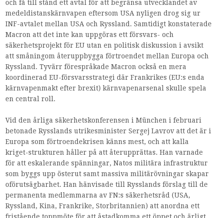
och få till stånd ett avtal för att begränsa utvecklandet av
medeldistanskärnvapen eftersom USA nyligen drog sig ur
INF-avtalet mellan USA och Ryssland. Samtidigt konstaterade
Macron att det inte kan uppgöras ett försvars- och
säkerhetsprojekt för EU utan en politisk diskussion i avsikt
att småningom återuppbygga förtroendet mellan Europa och
Ryssland. Tyvärr förespråkade Macron också en mera
koordinerad EU-försvarsstrategi där Frankrikes (EU:s enda
kärnvapenmakt efter brexit) kärnvapenarsenal skulle spela
en central roll.
Vid den årliga säkerhetskonferensen i München i februari
betonade Rysslands utrikesminister Sergej Lavrov att det är i
Europa som förtroendekrisen känns mest, och att kalla
kriget-strukturen håller på att återupprättas. Han varnade
för att eskalerande spänningar, Natos militära infrastruktur
som byggs upp österut samt massiva militärövningar skapar
oförutsägbarhet. Han hänvisade till Rysslands förslag till de
permanenta medlemmarna av FN:s säkerhetsråd (USA,
Ryssland, Kina, Frankrike, Storbritannien) att anordna ett
fristående toppmöte för att åstadkomma ett öppet och ärligt