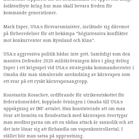
åsiktsutbyte kring hur man skall bevara freden för
kommande generationer.
Mark Esper, USA:s försvarsminister, inriktade sig däremot
på förberedelser för att bekämpa ”högintensiva konflikter
mot konkurrenter som Ryssland och Kina”.
USA:s aggressiva politik bådar inte gott. Samtidigt som den
massiva Defender 2020-militärövningen körs i gång deltog
Esper i ett krigsspel vid USA:s strategiska kommandocenter i
Omaha där man simulerade användning av kärnvapen som
ett svar på ett ryskt kärnvapenangrepp.
Konstantin Kosachev, ordförande för utrikesutskottet för
federationsrådet, kopplade övningen i Omaha till USA:s
uppsägning av INF-avtalet. Han konstaterade att om man
övar att bemöta en fiendeattack med kärnvapen övertygar
man medborgarna om att en sådan attack är sannolik och att
det inte lönar sig att förhandla om vapenkontrollavtal. I
stället bör man satsa på upprustning.