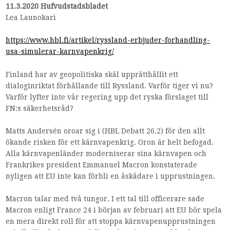
11.3.2020
Hufvudstadsbladet
Lea Launokari
https://www.hbl.fi/artikel/ryssland-erbjuder-forhandling-
usa-simulerar-karnvapenkrig/
Finland har av geopolitiska skäl upprätthållit ett
dialoginriktat förhållande till Ryssland. Varför tiger vi nu?
Varför lyfter inte vår regering upp det ryska förslaget till
FN:s säkerhetsråd?
Matts Andersén oroar sig i (HBL Debatt 26.2) för den allt
ökande risken för ett kärnvapenkrig. Oron är helt befogad.
Alla kärnvapenländer moderniserar sina kärnvapen och
Frankrikes president Emmanuel Macron konstaterade
nyligen att EU inte kan förbli en åskådare i upprustningen.
Macron talar med två tungor. I ett tal till officerare sade
Macron enligt France 24 i början av februari att EU bör spela
en mera direkt roll för att stoppa kärnvapenupprustningen