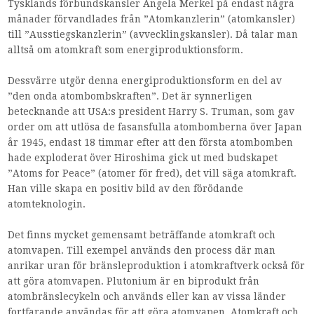
Tysklands förbundskansler Angela Merkel på endast några
månader förvandlades från ”Atomkanzlerin” (atomkansler)
till ”Ausstiegskanzlerin” (avvecklingskansler). Då talar man
alltså om atomkraft som energiproduktionsform.
Dessvärre utgör denna energiproduktionsform en del av
”den onda atombombskraften”. Det är synnerligen
betecknande att USA:s president Harry S. Truman, som gav
order om att utlösa de fasansfulla atombomberna över Japan
år 1945, endast 18 timmar efter att den första atombomben
hade exploderat över Hiroshima gick ut med budskapet
”Atoms for Peace” (atomer för fred), det vill säga atomkraft.
Han ville skapa en positiv bild av den förödande
atomteknologin.
Det finns mycket gemensamt beträffande atomkraft och
atomvapen. Till exempel används den process där man
anrikar uran för bränsleproduktion i atomkraftverk också för
att göra atomvapen. Plutonium är en biprodukt från
atombränslecykeln och används eller kan av vissa länder
fortfarande användas för att göra atomvapen. Atomkraft och