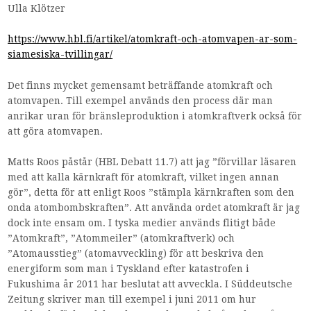
Ulla Klötzer
https://www.hbl.fi/artikel/atomkraft-och-atomvapen-ar-som-
siamesiska-tvillingar/
Det finns mycket gemensamt beträffande atomkraft och
atomvapen. Till exempel används den process där man
anrikar uran för bränsleproduktion i atomkraftverk också för
att göra atomvapen.
Matts Roos påstår (HBL Debatt 11.7) att jag ”förvillar läsaren
med att kalla kärnkraft för atomkraft, vilket ingen annan
gör”, detta för att enligt Roos ”stämpla kärnkraften som den
onda atombombskraften”. Att använda ordet atomkraft är jag
dock inte ensam om. I tyska medier används flitigt både
”Atomkraft”, ”Atommeiler” (atomkraftverk) och
”Atomausstieg” (atomavveckling) för att beskriva den
energiform som man i Tyskland efter katastrofen i
Fukushima år 2011 har beslutat att avveckla. I Süddeutsche
Zeitung skriver man till exempel i juni 2011 om hur