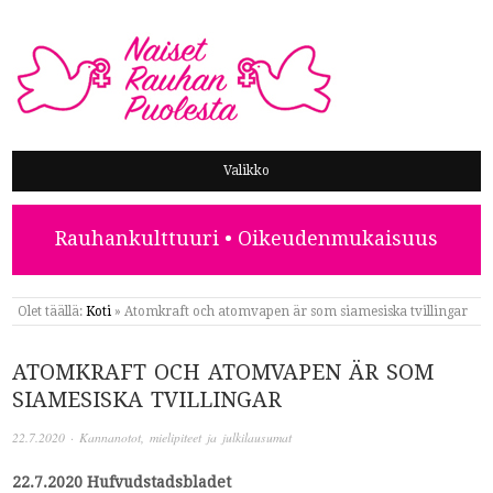
NAISET RAUHAN PUOLESTA
Valikko
Rauhankulttuuri • Oikeudenmukaisuus
Olet täällä:
Koti
»
Atomkraft och atomvapen är som siamesiska tvillingar
ATOMKRAFT OCH ATOMVAPEN ÄR SOM
SIAMESISKA TVILLINGAR
22.7.2020
·
Kannanotot, mielipiteet ja julkilausumat
22.7.2020 Hufvudstadsbladet