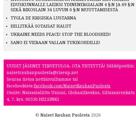
EDUSKUNNALLE LAEIKSI YDINENERGIALAIN 4 §:N JA 69 §:N
SEKÄ RIKOSLAIN 34 LUVUN 6 §:N MUUTTAMISESTA
TYGLA DE KRIGISKA LUSTARNA
HILLITKÄÄ SOTAISAT HALUT
UKRAINE NEEDS PEACE! STOP THE BLOODSHED!
SANO EI VIERAAN VALLAN TUKIKOHDILLE!
UUDET JÄSENET TERVETULOA. OTA YHTEYTTÄ! Sähköpostiin:
naisetrauhanpuolesta@riseup.net
Seuraa tietoa nettisivuiltamme tai
facebookista:
facebook.com/NaisetRauhanPuolesta
Osoite: Naisasialiitto Unioni, Globaalikeskus, Siltasaarenkatu
4, 7. krs. 00530 HELSINKI
©
Naiset Rauhan Puolesta
2026