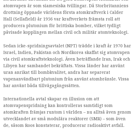
atomvapen är som siamesiska tvillingar. Då Storbritanniens
drottning öppnade världens första atomkraftverk i Calder
Hall (Sellafield) år 1956 var kraftverkets främsta roll att
producera plutonium för brittiska bomber, vilket tydligt
påvisade kopplingen mellan civil och militär atomteknologi.
Sedan icke-spridningsavtalet (NPT) trädde i kraft år 1970 har
Israel, Indien, Pakistan och Nordkorea skaffat sig atomvapen
via civil atomkraftsteknologi. Även beträffande Iran, Irak och
Libyen har sambandet bekräftats. Vissa länder har använt
uran anrikat till bombkvalitet, andra har separerat
vapenanvändbart plutonium från använt atombränsle. Vissa
har använt båda tillvägagångssätten.
Internationella avtal skapar en illusion om att
atomvapenspridning kan kontrolleras samtidigt som
atomkraften främjas runtom i världen – nu alltså även genom
utvecklandet av små modulära reaktorer (SMR) – som även
de, såsom Roos konstaterar, producerar radioaktivt avfall.