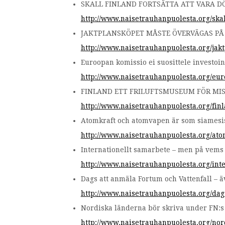
SKALL FINLAND FORTSÄTTA ATT VARA D
http://www.naisetrauhanpuolesta.org/skal
JAKTPLANSKÖPET MÅSTE ÖVERVÄGAS PÅ N
http://www.naisetrauhanpuolesta.org/jak
Euroopan komissio ei suosittele investoi
http://www.naisetrauhanpuolesta.org/eur
FINLAND ETT FRILUFTSMUSEUM FÖR MIS
http://www.naisetrauhanpuolesta.org/fin
Atomkraft och atomvapen är som siamesisk
http://www.naisetrauhanpuolesta.org/ato
Internationellt samarbete – men på vems 
http://www.naisetrauhanpuolesta.org/int
Dags att anmäla Fortum och Vattenfall – ä
http://www.naisetrauhanpuolesta.org/dags
Nordiska länderna bör skriva under FN:s
http://www.naisetrauhanpuolesta.org/no