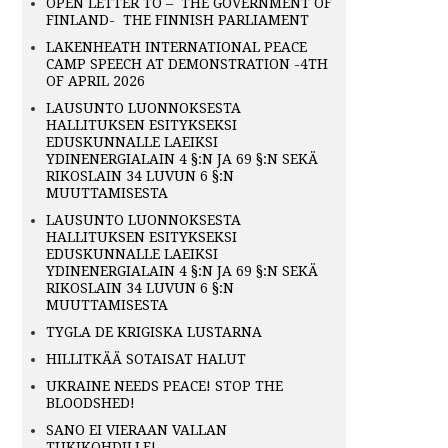
OPEN LETTER TO – THE GOVERNMENT OF
FINLAND- THE FINNISH PARLIAMENT
LAKENHEATH INTERNATIONAL PEACE
CAMP SPEECH AT DEMONSTRATION -4TH
OF APRIL 2026
LAUSUNTO LUONNOKSESTA
HALLITUKSEN ESITYKSEKSI
EDUSKUNNALLE LAEIKSI
YDINENERGIALAIN 4 §:N JA 69 §:N SEKÄ
RIKOSLAIN 34 LUVUN 6 §:N
MUUTTAMISESTA
LAUSUNTO LUONNOKSESTA
HALLITUKSEN ESITYKSEKSI
EDUSKUNNALLE LAEIKSI
YDINENERGIALAIN 4 §:N JA 69 §:N SEKÄ
RIKOSLAIN 34 LUVUN 6 §:N
MUUTTAMISESTA
TYGLA DE KRIGISKA LUSTARNA
HILLITKÄÄ SOTAISAT HALUT
UKRAINE NEEDS PEACE! STOP THE
BLOODSHED!
SANO EI VIERAAN VALLAN
TUKIKOHDILLE!