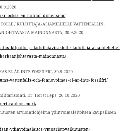
8.9.2020
har-ocksa-en-militar-dimension/
STOLLE / KULUTTAJA-ASIAMIEHELLE VATTENFALLIN,
JOHTAVASTA MAINONNASTA, 30.9.2020
tus-kilpailu-ja-kuluttajavirastolle-kuluttaja-asiamiehelle-
-harhaanjohtavasta-mainonnasta/
 EL ÄR INTE FOSSILFRI, 30.9.2020
ums-vattenfalls-och-fennovoimas-el-ar-inte-fossilfri/
litarisointi. Dr. Horst Leps, 26.10.2020
meri-rauhan-meri/
kutusten arviointiohjelma ydinvoimalaitoksen kaupallisen
iisan-ydinvoimalaitos-ymparistovaikutusten-