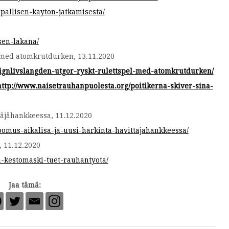
pallisen-kayton-jatkamisesta/
sen-lakana/
l med atomkrutdurken, 13.11.2020
ignlivslangden-utgor-ryskt-rulettspel-med-atomkrutdurken/
http://www.naisetrauhanpuolesta.org/poitikerna-skiver-sina-
täjähankkeessa, 11.12.2020
oomus-aikalisa-ja-uusi-harkinta-havittajahankkeessa/
11.12.2020
a-kestomaski-tuet-rauhantyota/
Jaa tämä: