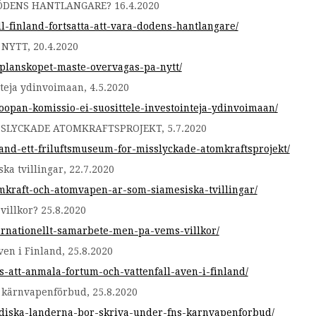
ÖDENS HANTLANGARE? 16.4.2020
l-finland-fortsatta-att-vara-dodens-hantlangare/
YTT, 20.4.2020
tplanskopet-maste-overvagas-pa-nytt/
nteja ydinvoimaan, 4.5.2020
oopan-komissio-ei-suosittele-investointeja-ydinvoimaan/
SLYCKADE ATOMKRAFTSPROJEKT, 5.7.2020
land-ett-friluftsmuseum-for-misslyckade-atomkraftsprojekt/
a tvillingar, 22.7.2020
mkraft-och-atomvapen-ar-som-siamesiska-tvillingar/
villkor? 25.8.2020
ernationellt-samarbete-men-pa-vems-villkor/
ven i Finland, 25.8.2020
-att-anmala-fortum-och-vattenfall-aven-i-finland/
 kärnvapenförbud, 25.8.2020
rdiska-landerna-bor-skriva-under-fns-karnvapenforbud/