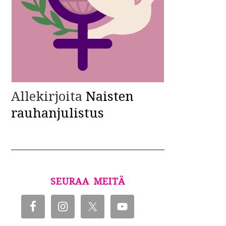
Allekirjoita
Naisten
rauhanjulistus
SEURAA MEITÄ