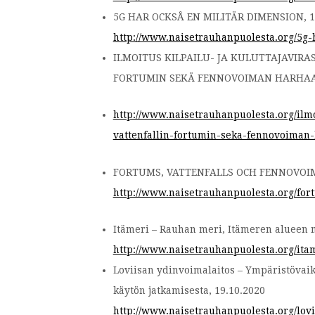
5G HAR OCKSÅ EN MILITÄR DIMENSION, 1
http://www.naisetrauhanpuolesta.org/5g-
ILMOITUS KILPAILU- JA KULUTTAJAVIRA
FORTUMIN SEKÄ FENNOVOIMAN HARHAAN
http://www.naisetrauhanpuolesta.org/ilmoi
vattenfallin-fortumin-seka-fennovoiman
FORTUMS, VATTENFALLS OCH FENNOVOIMAS
http://www.naisetrauhanpuolesta.org/fort
Itämeri – Rauhan meri, Itämeren alueen mi
http://www.naisetrauhanpuolesta.org/ita
Loviisan ydinvoimalaitos – Ympäristövai
käytön jatkamisesta, 19.10.2020
http://www.naisetrauhanpuolesta.org/lov