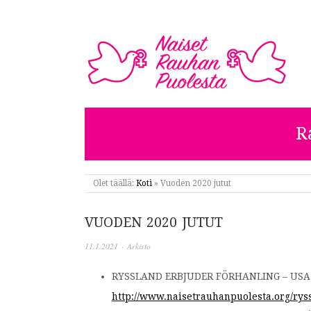
NAISET RAUHAN PUOL
R
Olet täällä:
Koti
»
Vuoden 2020 jutut
VUODEN 2020 JUTUT
11.1.2021
·
Arkisto
RYSSLAND ERBJUDER FÖRHANLING – USA 
http://www.naisetrauhanpuolesta.org/rys