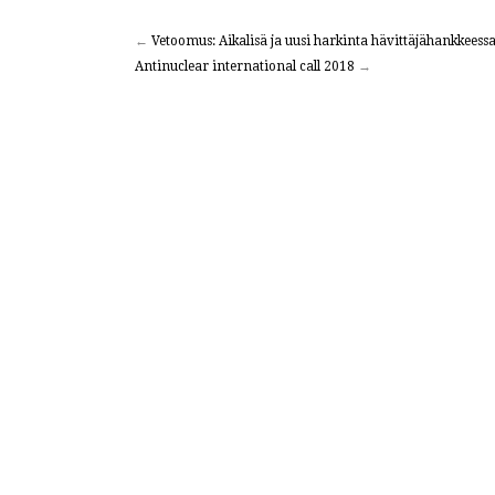
←
Vetoomus: Aikalisä ja uusi harkinta hävittäjähankkeess
Antinuclear international call 2018
→